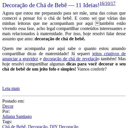
16/10/17
Decoração de Chá de Bebê — 11 Ideias!
Agora que estou me preparando para ser mãe, uma das coisas que
comecei a pensar foi o chá de bebê. E como sei que várias das
minhas leitoras que me acompanham por aqui também estão
vivendo essa fase, acho legal compartilhar conteúdos interessantes e
mais relacionados à maternidade. Por isso, hoje resolvi falar desse
assunto que amo:
decoração de chá de bebê.
Quem me acompanha por aqui sabe o quanto estou amando
compartilhar dicas de maternidade! Já separei
jeitos criativos de
anunciar a gravidez
e
decoração de chá de revelaçã
o também! Mas
hoje resolvi compartilhar algumas
dicas para você decorar o seu
chá de bebê de um jeito fofo e simples!
Vamos conferir?
Leia mais
Postado em:
Decor
Por:
Juliana Santiago
Tags:
Chá de Bebê
,
Decoração
,
DIY Decoração