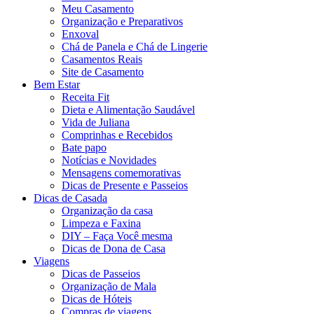
Meu Casamento
Organização e Preparativos
Enxoval
Chá de Panela e Chá de Lingerie
Casamentos Reais
Site de Casamento
Bem Estar
Receita Fit
Dieta e Alimentação Saudável
Vida de Juliana
Comprinhas e Recebidos
Bate papo
Notícias e Novidades
Mensagens comemorativas
Dicas de Presente e Passeios
Dicas de Casada
Organização da casa
Limpeza e Faxina
DIY – Faça Você mesma
Dicas de Dona de Casa
Viagens
Dicas de Passeios
Organização de Mala
Dicas de Hóteis
Compras de viagens