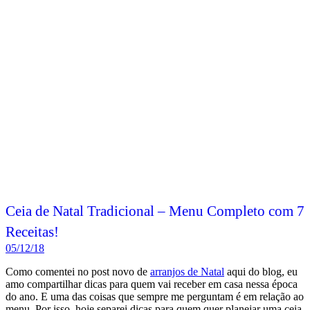
Ceia de Natal Tradicional – Menu Completo com 7
Receitas!
05/12/18
Como comentei no post novo de
arranjos de Natal
aqui do blog, eu
amo compartilhar dicas para quem vai receber em casa nessa época
do ano. E uma das coisas que sempre me perguntam é em relação ao
menu. Por isso, hoje separei dicas para quem quer planejar uma ceia
de Natal tradicional.
Quer montar um menu de Natal com todos os pratos típicos da ceia?
Eu te ajudo! Abaixo você encontra uma lista com os pratos mais
tradicionais da ceia de Natal, e a receita de cada um deles.