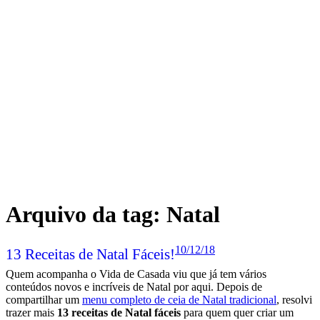
Arquivo da tag:
Natal
10/12/18
13 Receitas de Natal Fáceis!
Quem acompanha o Vida de Casada viu que já tem vários
conteúdos novos e incríveis de Natal por aqui. Depois de
compartilhar um
menu completo de ceia de Natal tradicional
, resolvi
trazer mais
13 receitas de Natal fáceis
para quem quer criar um
menu simples e gostoso.
Se você está fugindo dos pratos complicados, este conteúdo é para
você! Abaixo você vai encontrar receitas de entradas,
acompanhamentos, pratos principais e sobremesas bem fáceis para
servir no Natal!