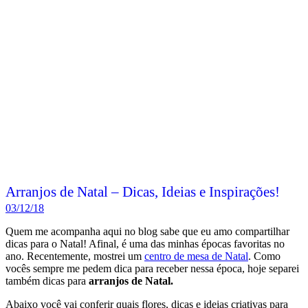
Arranjos de Natal – Dicas, Ideias e Inspirações!
03/12/18
Quem me acompanha aqui no blog sabe que eu amo compartilhar
dicas para o Natal! Afinal, é uma das minhas épocas favoritas no
ano. Recentemente, mostrei um
centro de mesa de Natal
. Como
vocês sempre me pedem dica para receber nessa época, hoje separei
também dicas para
arranjos de Natal.
Abaixo você vai conferir quais flores, dicas e ideias criativas para
montar arranjos lindos de Natal e também várias inspirações
maravilhosas! Vamos conferir?!
Leia mais
Postado em: