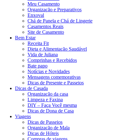
Meu Casamento
Organização e Preparativos
Enxoval
Chá de Panela e Chá de Lingerie
Casamentos Reais
Site de Casamento
Bem Estar
Receita Fit
Dieta e Alimentação Saudável
Vida de Juliana
Comprinhas e Recebidos
Bate papo
Notícias e Novidades
Mensagens comemorativas
Dicas de Presente e Passeios
Dicas de Casada
Organização da casa
Limpeza e Faxina
DIY – Faça Você mesma
Dicas de Dona de Casa
Viagens
Dicas de Passeios
Organização de Mala
Dicas de Hóteis
Compras de viagens