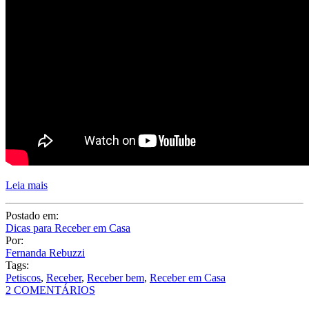
Leia mais
Postado em:
Dicas para Receber em Casa
Por:
Fernanda Rebuzzi
Tags:
Petiscos
,
Receber
,
Receber bem
,
Receber em Casa
2 COMENTÁRIOS