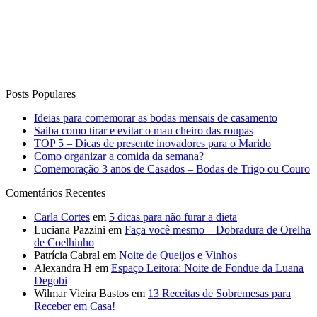
Posts Populares
Ideias para comemorar as bodas mensais de casamento
Saiba como tirar e evitar o mau cheiro das roupas
TOP 5 – Dicas de presente inovadores para o Marido
Como organizar a comida da semana?
Comemoração 3 anos de Casados – Bodas de Trigo ou Couro
Comentários Recentes
Carla Cortes
em
5 dicas para não furar a dieta
Luciana Pazzini
em
Faça você mesmo – Dobradura de Orelha
de Coelhinho
Patrícia Cabral
em
Noite de Queijos e Vinhos
Alexandra H
em
Espaço Leitora: Noite de Fondue da Luana
Degobi
Wilmar Vieira Bastos
em
13 Receitas de Sobremesas para
Receber em Casa!