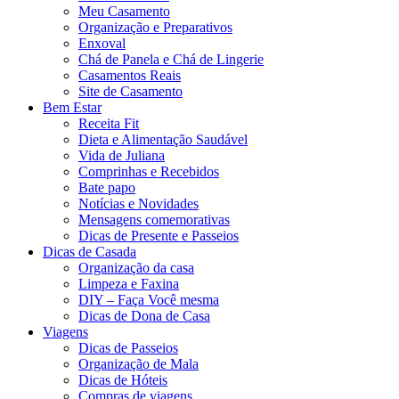
Meu Casamento
Organização e Preparativos
Enxoval
Chá de Panela e Chá de Lingerie
Casamentos Reais
Site de Casamento
Bem Estar
Receita Fit
Dieta e Alimentação Saudável
Vida de Juliana
Comprinhas e Recebidos
Bate papo
Notícias e Novidades
Mensagens comemorativas
Dicas de Presente e Passeios
Dicas de Casada
Organização da casa
Limpeza e Faxina
DIY – Faça Você mesma
Dicas de Dona de Casa
Viagens
Dicas de Passeios
Organização de Mala
Dicas de Hóteis
Compras de viagens