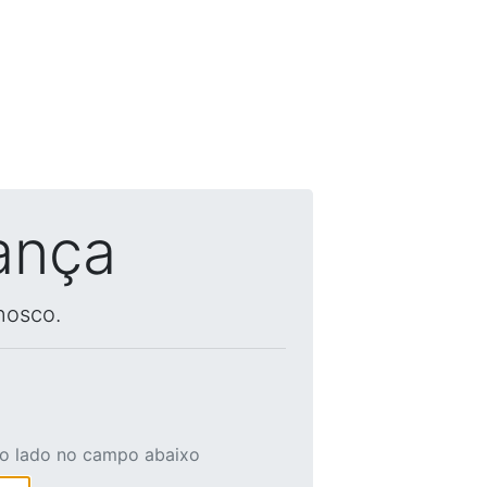
ança
nosco.
ao lado no campo abaixo