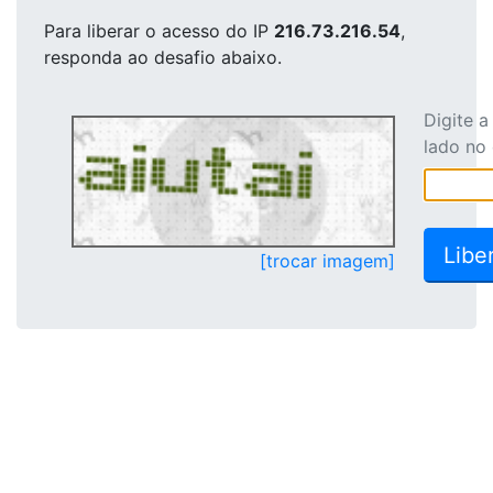
Para liberar o acesso
do IP
216.73.216.54
,
responda ao desafio abaixo.
Digite 
lado no
[trocar imagem]