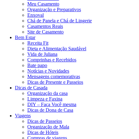
Meu Casamento
Organização e Preparativos
Enxoval
Chá de Panela e Chá de Lingerie
Casamentos Reais
Site de Casamento
Bem Estar
Receita Fit
Dieta e Alimentação Saudável
Vida de Juliana
Comprinhas e Recebidos
Bate papo
Notícias e Novidades
Mensagens comemorativas
Dicas de Presente e Passeios
Dicas de Casada
Organização da casa
Limpeza e Faxina
DIY – Faça Você mesma
Dicas de Dona de Casa
Viagens
Dicas de Passeios
Organização de Mala
Dicas de Hóteis
Compras de viagens