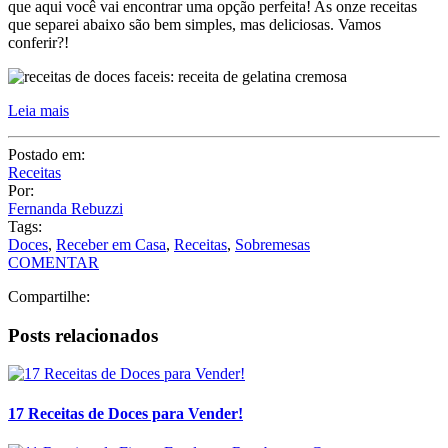
que amo compartilhar receitas, principalmente aquelas que são bem
práticas. Depois de compartilhar algumas das minhas
receitas de
sobremesas
favoritas para receber em casa, hoje quero
compartilhar
11 receitas de doces fáceis para você servir para os
seus convidados.
Se você está planejando o seu menu, mas ainda não sabe o que
colocar de sobremesa e quer algo bem prático de fazer, tenho certeza
que aqui você vai encontrar uma opção perfeita! As onze receitas
que separei abaixo são bem simples, mas deliciosas. Vamos
conferir?!
Leia mais
Postado em:
Receitas
Por:
Fernanda Rebuzzi
Tags:
Doces
,
Receber em Casa
,
Receitas
,
Sobremesas
COMENTAR
Compartilhe: