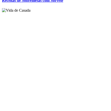
Receita: Bolo De Leite Simples
Receitas de Sobremesas com Sorvete