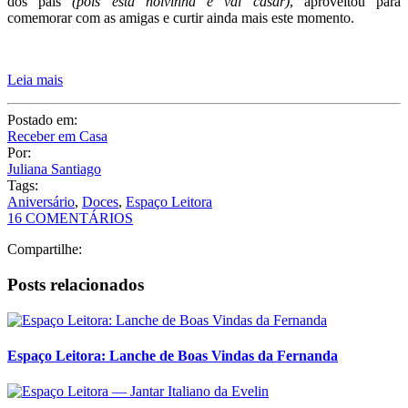
Hoje é dia de mostrar um pouco do aniversário de 29 anos da
Helena. A Helena é uma leitora querida, nos conhecemos
pessoalmente durante o Curso Vida de Casada – Receber em Casa
que ela participou como aluna.
Durante as aulas ela comentou dos preparativos do seu
aniversário. A festa teve o tema
“just for girls”
(somente para
mulheres) e como este é o último aniversário que ela passa na casa
dos pais
(pois está noivinha e vai casar)
, aproveitou para
comemorar com as amigas e curtir ainda mais este momento.
Leia mais
Postado em:
Receber em Casa
Por:
Juliana Santiago
Tags:
Aniversário
,
Doces
,
Espaço Leitora
16 COMENTÁRIOS
Compartilhe: