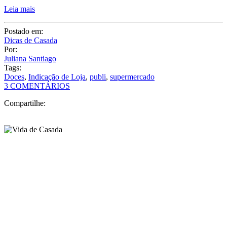
ingredientes para criar o doce perfeito?! Assim é a
Bondinho
. Há 40
anos no mercado a loja é considerada como o supermercado do
confeiteiro, ou seja, uma das lojas referências no Brasil para quem
gosta de comprar ingredientes especiais e diferenciados.
Leia mais
Postado em:
Dicas de Casada
Por:
Juliana Santiago
Tags:
Doces
,
Indicação de Loja
,
publi
,
supermercado
3 COMENTÁRIOS
Compartilhe: