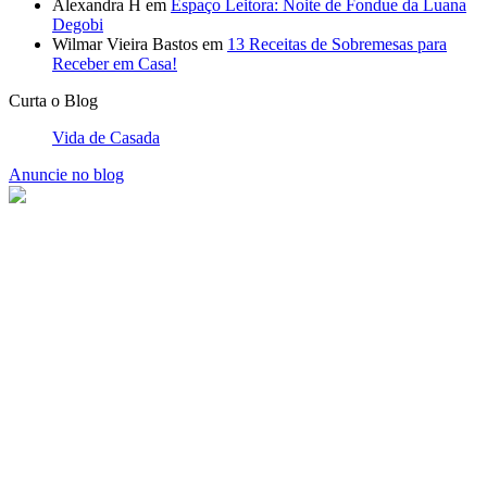
Comemoração 3 anos de Casados – Bodas de Trigo ou Couro
Comentários Recentes
Carla Cortes
em
5 dicas para não furar a dieta
Luciana Pazzini
em
Faça você mesmo – Dobradura de Orelha
de Coelhinho
Patrícia Cabral
em
Noite de Queijos e Vinhos
Alexandra H
em
Espaço Leitora: Noite de Fondue da Luana
Degobi
Wilmar Vieira Bastos
em
13 Receitas de Sobremesas para
Receber em Casa!
Curta o Blog
Vida de Casada
Anuncie no blog