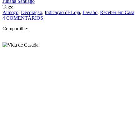
Juliana Santiago
Tags:
Almoço
,
Decoração
,
Indicação de Loja
,
Lavabo
,
Receber em Casa
4 COMENTÁRIOS
Compartilhe: