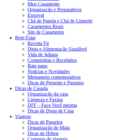
Meu Casamento
Organização e Preparativos
Enxoval
Chá de Panela e Chá de Lingerie
Casamentos Reais
Site de Casamento
Bem Estar
Receita Fit
Dieta e Alimentação Saudável
Vida de Juliana
Comprinhas e Recebidos
Bate papo
Notícias e Novidades
Mensagens comemorativas
Dicas de Presente e Passeios
Dicas de Casada
Organização da casa
Limpeza e Faxina
DIY – Faça Você mesma
Dicas de Dona de Casa
Viagens
Dicas de Passeios
Organização de Mala
Dicas de Hóteis
Compras de viagens