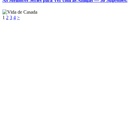
As Melhores Séries para Ver com as Amigas — 30 Sugestões!
1
2
3
4
>