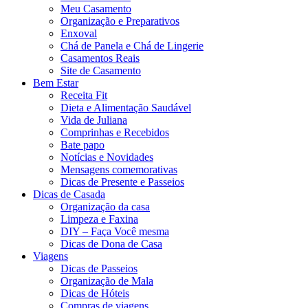
Meu Casamento
Organização e Preparativos
Enxoval
Chá de Panela e Chá de Lingerie
Casamentos Reais
Site de Casamento
Bem Estar
Receita Fit
Dieta e Alimentação Saudável
Vida de Juliana
Comprinhas e Recebidos
Bate papo
Notícias e Novidades
Mensagens comemorativas
Dicas de Presente e Passeios
Dicas de Casada
Organização da casa
Limpeza e Faxina
DIY – Faça Você mesma
Dicas de Dona de Casa
Viagens
Dicas de Passeios
Organização de Mala
Dicas de Hóteis
Compras de viagens