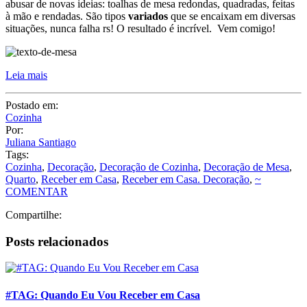
abusar de novas ideias: toalhas de mesa redondas, quadradas, feitas
à mão e rendadas. São tipos
variados
que se encaixam em diversas
situações, nunca falha rs! O resultado é incrível. Vem comigo!
Leia mais
Postado em:
Cozinha
Por:
Juliana Santiago
Tags:
Cozinha
,
Decoração
,
Decoração de Cozinha
,
Decoração de Mesa
,
Quarto
,
Receber em Casa
,
Receber em Casa. Decoração
,
~
COMENTAR
Compartilhe:
Posts relacionados
#TAG: Quando Eu Vou Receber em Casa