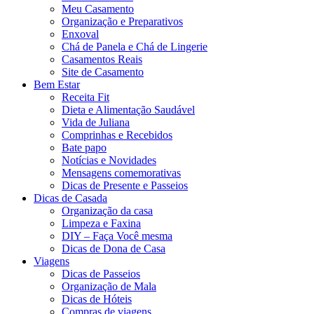
Meu Casamento
Organização e Preparativos
Enxoval
Chá de Panela e Chá de Lingerie
Casamentos Reais
Site de Casamento
Bem Estar
Receita Fit
Dieta e Alimentação Saudável
Vida de Juliana
Comprinhas e Recebidos
Bate papo
Notícias e Novidades
Mensagens comemorativas
Dicas de Presente e Passeios
Dicas de Casada
Organização da casa
Limpeza e Faxina
DIY – Faça Você mesma
Dicas de Dona de Casa
Viagens
Dicas de Passeios
Organização de Mala
Dicas de Hóteis
Compras de viagens