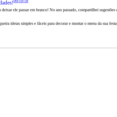
09/10/18
dades!
deixar ele passar em branco! No ano passado, compartilhei sugestões de
queira ideias simples e fáceis para decorar e montar o menu da sua fest