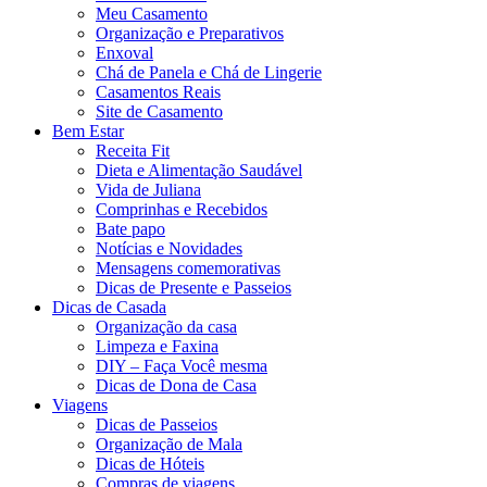
Meu Casamento
Organização e Preparativos
Enxoval
Chá de Panela e Chá de Lingerie
Casamentos Reais
Site de Casamento
Bem Estar
Receita Fit
Dieta e Alimentação Saudável
Vida de Juliana
Comprinhas e Recebidos
Bate papo
Notícias e Novidades
Mensagens comemorativas
Dicas de Presente e Passeios
Dicas de Casada
Organização da casa
Limpeza e Faxina
DIY – Faça Você mesma
Dicas de Dona de Casa
Viagens
Dicas de Passeios
Organização de Mala
Dicas de Hóteis
Compras de viagens