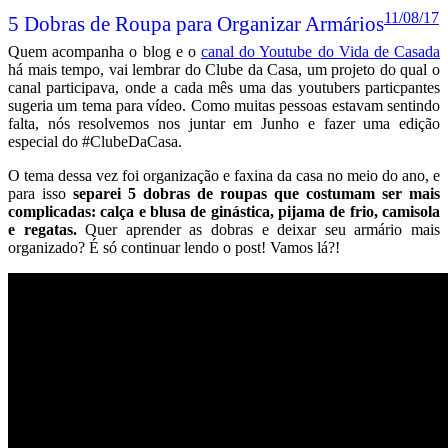
11/08/17
5 Dobras de Roupa para Organizar Armários
Quem acompanha o blog e o
canal do Youtube do Vida de Casada
há mais tempo, vai lembrar do Clube da Casa, um projeto do qual o
canal participava, onde a cada mês uma das youtubers particpantes
sugeria um tema para vídeo. Como muitas pessoas estavam sentindo
falta, nós resolvemos nos juntar em Junho e fazer uma edição
especial do #ClubeDaCasa.
O tema dessa vez foi organização e faxina da casa no meio do ano, e
para isso
separei 5 dobras de roupas que costumam ser mais
complicadas: calça e blusa de ginástica, pijama de frio, camisola
e regatas.
Quer aprender as dobras e deixar seu armário mais
organizado? É só continuar lendo o post! Vamos lá?!