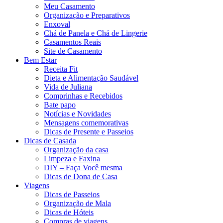
Meu Casamento
Organização e Preparativos
Enxoval
Chá de Panela e Chá de Lingerie
Casamentos Reais
Site de Casamento
Bem Estar
Receita Fit
Dieta e Alimentação Saudável
Vida de Juliana
Comprinhas e Recebidos
Bate papo
Notícias e Novidades
Mensagens comemorativas
Dicas de Presente e Passeios
Dicas de Casada
Organização da casa
Limpeza e Faxina
DIY – Faça Você mesma
Dicas de Dona de Casa
Viagens
Dicas de Passeios
Organização de Mala
Dicas de Hóteis
Compras de viagens