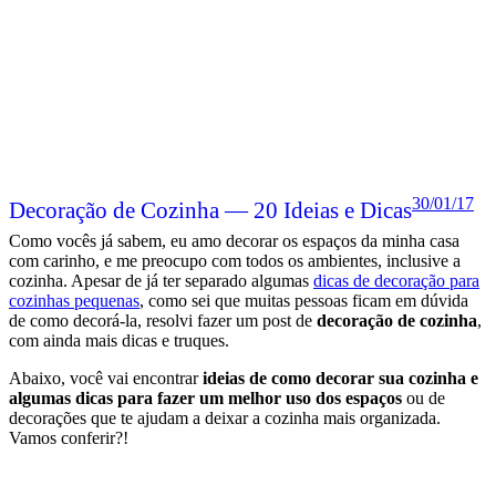
30/01/17
Decoração de Cozinha — 20 Ideias e Dicas
Como vocês já sabem, eu amo decorar os espaços da minha casa
com carinho, e me preocupo com todos os ambientes, inclusive a
cozinha. Apesar de já ter separado algumas
dicas de decoração para
cozinhas pequenas
, como sei que muitas pessoas ficam em dúvida
de como decorá-la, resolvi fazer um post de
decoração de cozinha
,
com ainda mais dicas e truques.
Abaixo, você vai encontrar
ideias de como decorar sua cozinha e
algumas dicas para fazer um melhor uso dos espaços
ou de
decorações que te ajudam a deixar a cozinha mais organizada.
Vamos conferir?!
Leia mais
Postado em:
Cozinha
Por:
Juliana Santiago
Tags: