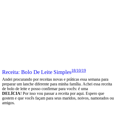
18/10/19
Receita: Bolo De Leite Simples
Andei procurando por receitas novas e práticas essa semana para
preparar um lanche diferente para minha família. Achei essa receita
de bolo de leite e posso confirmar para vocês: é uma
DELÍCIA
!
Por isso vou passar a receita por aqui. Espero que
gostem e que vocês façam para seus maridos, noivos, namorados ou
amigos.
Leia mais
Postado em:
Café da Manhã
Por:
Juliana Santiago