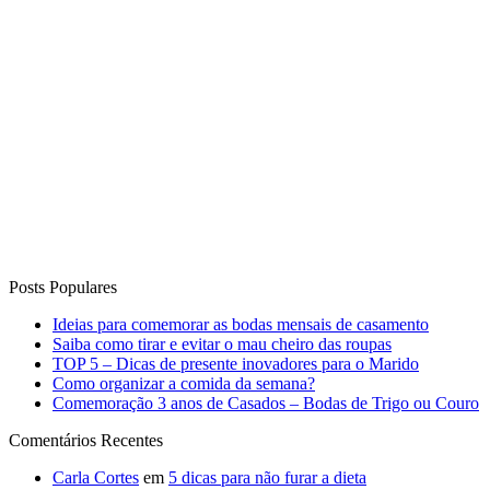
Posts Populares
Ideias para comemorar as bodas mensais de casamento
Saiba como tirar e evitar o mau cheiro das roupas
TOP 5 – Dicas de presente inovadores para o Marido
Como organizar a comida da semana?
Comemoração 3 anos de Casados – Bodas de Trigo ou Couro
Comentários Recentes
Carla Cortes
em
5 dicas para não furar a dieta
Luciana Pazzini
em
Faça você mesmo – Dobradura de Orelha
de Coelhinho
Patrícia Cabral
em
Noite de Queijos e Vinhos
Alexandra H
em
Espaço Leitora: Noite de Fondue da Luana
Degobi
Wilmar Vieira Bastos
em
13 Receitas de Sobremesas para
Receber em Casa!
Curta o Blog