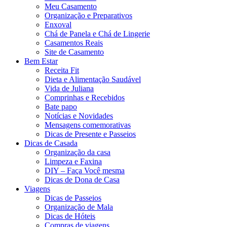
Meu Casamento
Organização e Preparativos
Enxoval
Chá de Panela e Chá de Lingerie
Casamentos Reais
Site de Casamento
Bem Estar
Receita Fit
Dieta e Alimentação Saudável
Vida de Juliana
Comprinhas e Recebidos
Bate papo
Notícias e Novidades
Mensagens comemorativas
Dicas de Presente e Passeios
Dicas de Casada
Organização da casa
Limpeza e Faxina
DIY – Faça Você mesma
Dicas de Dona de Casa
Viagens
Dicas de Passeios
Organização de Mala
Dicas de Hóteis
Compras de viagens