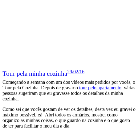
29/02/16
Tour pela minha cozinha
Começando a semana com um dos vídeos mais pedidos por vocês, o
Tour pela Cozinha. Depois de gravar o
tour pelo apartamento
, várias
pessoas sugeriram que eu gravasse todos os detalhes da minha
cozinha.
Como sei que vocês gostam de ver os detalhes, desta vez eu gravei o
máximo possível, rs! Abri todos os armários, mostrei como
organizo as minhas coisas, o que guardo na cozinha e o que gosto
de ter para facilitar o meu dia a dia.
Leia mais
Postado em:
Cozinha
Por:
Juliana Santiago
Tags: