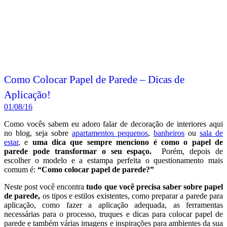
Como Colocar Papel de Parede – Dicas de
Aplicação!
01/08/16
Como vocês sabem eu adoro falar de decoração de interiores aqui
no blog, seja sobre
apartamentos pequenos
,
banheiros
ou
sala de
estar
, e
uma dica que sempre menciono é como o papel de
parede pode transformar o seu espaço.
Porém, depois de
escolher o modelo e a estampa perfeita o questionamento mais
comum é:
“Como colocar papel de parede?”
Neste post você encontra
tudo que você precisa saber sobre papel
de parede,
os tipos e estilos existentes, como preparar a parede para
aplicação, como fazer a aplicação adequada, as ferramentas
necessárias para o processo, truques e dicas para colocar papel de
parede e também várias imagens e inspirações para ambientes da sua
casa.
Leia mais
Postado em:
Banheiro