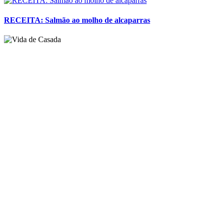
20/05/16
Happy Hour Informal – Recebendo Amigos
Hoje é Sexta, uhuull!
Nada melhor do que reunir os amigos e curtir
um tempo livre com pessoas especiais não é mesmo?! Eu adoro!