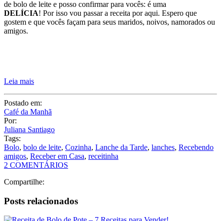
Leia mais
Postado em:
Café da Manhã
Por:
Juliana Santiago
Tags:
Bolo
,
bolo de leite
,
Cozinha
,
Lanche da Tarde
,
lanches
,
Recebendo
amigos
,
Receber em Casa
,
receitinha
2 COMENTÁRIOS
Compartilhe:
Posts relacionados
Receita de Bolo de Pote – 7 Receitas para Vender!
Receita: Bolo do sorvete maravilhoso!