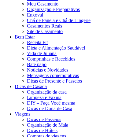
Meu Casamento
Organização e Preparativos
Enxoval
Chá de Panela e Chá de Lingerie
Casamentos Reais
Site de Casamento
Bem Estar
Receita Fit
Dieta e Alimentação Saudável
Vida de Juliana
Comprinhas e Recebidos
Bate papo
Notícias e Novidades
Mensagens comemorativas
Dicas de Presente e Passeios
Dicas de Casada
Organização da casa
Limpeza e Faxina
DIY – Faça Você mesma
Dicas de Dona de Casa
Viagens
Dicas de Passeios
Organização de Mala
Dicas de Hóteis
Compras de viagens