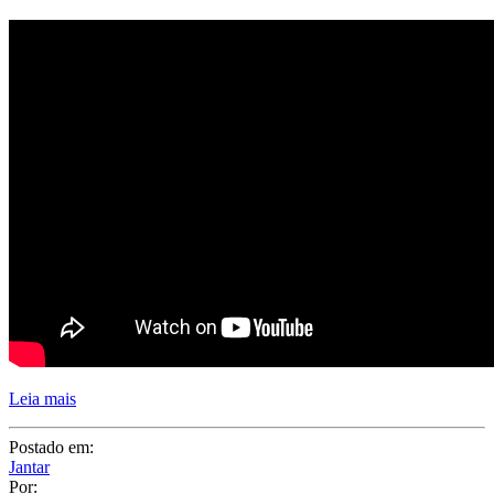
Leia mais
Postado em:
Jantar
Por:
Juliana Santiago
Tags:
jantar
,
Mesa Posta
,
Recebendo amigos
,
Receber em Casa
3 COMENTÁRIOS
Compartilhe:
Posts relacionados