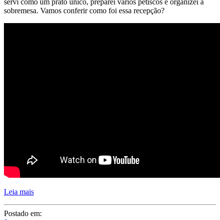
Leia mais
Postado em:
Jantar
Por:
Juliana Santiago
Tags:
Entrada
,
Mesa Posta
,
Prato Principal
,
Recebendo amigos
,
Receber
em Casa
,
Receita
10 COMENTÁRIOS
Compartilhe: