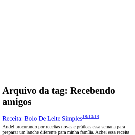
Arquivo da tag:
Recebendo
amigos
18/10/19
Receita: Bolo De Leite Simples
Andei procurando por receitas novas e práticas essa semana para
preparar um lanche diferente para minha família. Achei essa receita
de bolo de leite e posso confirmar para vocês: é uma
DELÍCIA
!
Por isso vou passar a receita por aqui. Espero que
gostem e que vocês façam para seus maridos, noivos, namorados ou
amigos.