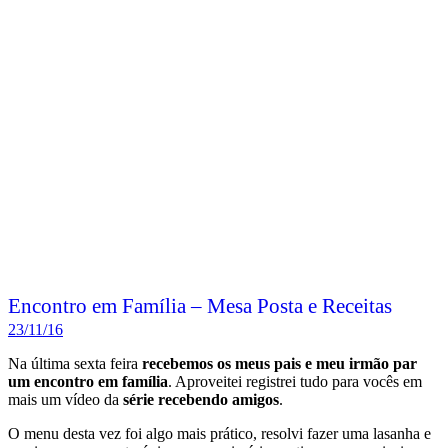
Encontro em Família – Mesa Posta e Receitas
23/11/16
Na última sexta feira
recebemos os meus pais e meu irmão par
um encontro em família
. Aproveitei registrei tudo para vocês em
mais um vídeo da
série recebendo amigos
.
O menu desta vez foi algo mais prático, resolvi fazer uma lasanha e
servi como um prato único, preparei vários petiscos e organizei a
sobremesa. Vamos conferir como foi essa recepção?