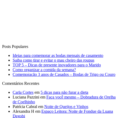
Posts Populares
Ideias para comemorar as bodas mensais de casamento
Saiba como tirar e evitar o mau cheiro das roupas
TOP 5 – Dicas de presente inovadores para o Marido
Como organizar a comida da semana?
Comemoração 3 anos de Casados – Bodas de Trigo ou Couro
Comentários Recentes
Carla Cortes
em
5 dicas para não furar a dieta
Luciana Pazzini
em
Faça você mesmo – Dobradura de Orelha
de Coelhinho
Patrícia Cabral
em
Noite de Queijos e Vinhos
Alexandra H
em
Espaço Leitora: Noite de Fondue da Luana
Degobi
Wilmar Vieira Bastos
em
13 Receitas de Sobremesas para
Receber em Casa!
Curta o Blog
Vida de Casada
Anuncie no blog