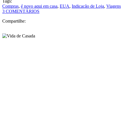
Tags:
Compras
,
é novo aqui em casa
,
EUA
,
Indicação de Loja
,
Viagens
3 COMENTÁRIOS
Compartilhe: