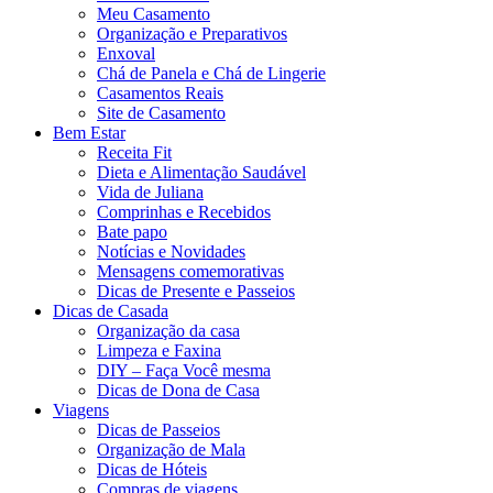
Meu Casamento
Organização e Preparativos
Enxoval
Chá de Panela e Chá de Lingerie
Casamentos Reais
Site de Casamento
Bem Estar
Receita Fit
Dieta e Alimentação Saudável
Vida de Juliana
Comprinhas e Recebidos
Bate papo
Notícias e Novidades
Mensagens comemorativas
Dicas de Presente e Passeios
Dicas de Casada
Organização da casa
Limpeza e Faxina
DIY – Faça Você mesma
Dicas de Dona de Casa
Viagens
Dicas de Passeios
Organização de Mala
Dicas de Hóteis
Compras de viagens