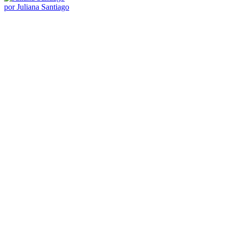
Buscar por:
Assine Nossa Newsletter
por Juliana Santiago