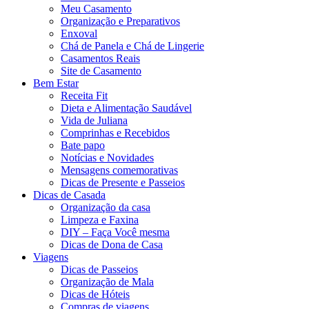
Meu Casamento
Organização e Preparativos
Enxoval
Chá de Panela e Chá de Lingerie
Casamentos Reais
Site de Casamento
Bem Estar
Receita Fit
Dieta e Alimentação Saudável
Vida de Juliana
Comprinhas e Recebidos
Bate papo
Notícias e Novidades
Mensagens comemorativas
Dicas de Presente e Passeios
Dicas de Casada
Organização da casa
Limpeza e Faxina
DIY – Faça Você mesma
Dicas de Dona de Casa
Viagens
Dicas de Passeios
Organização de Mala
Dicas de Hóteis
Compras de viagens