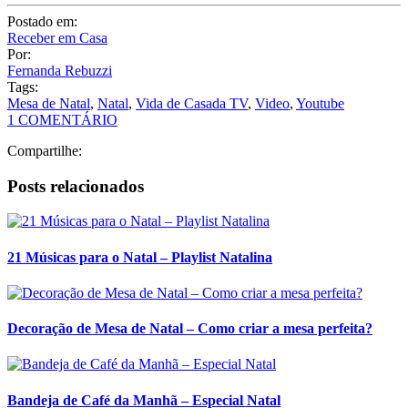
A seguir coloquei os dois vídeos para vocês conferirem, e também
as fotos das nossas sugestões de decoração de mesa para um café da
manhã ou um almoço/jantar de Natal! Vamos ver?!
Leia mais
Postado em:
Receber em Casa
Por:
Fernanda Rebuzzi
Tags:
Mesa de Natal
,
Natal
,
Vida de Casada TV
,
Video
,
Youtube
1 COMENTÁRIO
Compartilhe:
Posts relacionados
21 Músicas para o Natal – Playlist Natalina