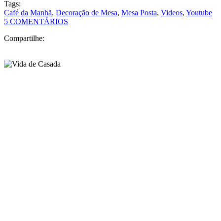
Leia mais
Postado em:
Café da Manhã
Por:
Juliana Santiago
Tags:
Café da Manhã
,
Decoração de Mesa
,
Mesa Posta
,
Videos
,
Youtube
5 COMENTÁRIOS
Compartilhe: