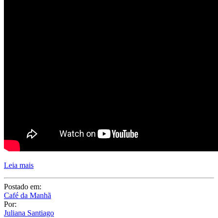
receber amigos e familiares?
Eu adoro! E claro, que uma mesa
caprichada faz toda a diferença para o momento se tornar ainda mais
especial, não é mesmo?!
Neste post preparei uma decoração linda e reuni várias dicas legais
para quem quer receber pessoas nesse estilo ou até mesmo montar
mesas de café da manhã para o marido ou a família. Vamos conferir?