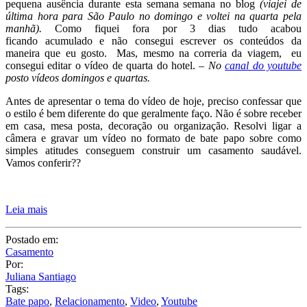
04/03/16
Casamento e Relacionamento saudável
Pessoal, tudo bem?! Começo este post pedindo desculpas minha
pequena ausência durante esta semana semana no blog
(viajei de
última hora para São Paulo no domingo e voltei na quarta pela
manhã).
Como fiquei fora por 3 dias tudo acabou
ficando acumulado e não consegui escrever os conteúdos da
maneira que eu gosto. Mas, mesmo na correria da viagem, eu
consegui editar o vídeo de quarta do hotel.
– No
canal do youtube
posto vídeos domingos e quartas.
Antes de apresentar o tema do vídeo de hoje, preciso confessar que
o estilo é bem diferente do que geralmente faço. Não é sobre receber
em casa, mesa posta, decoração ou organização. Resolvi ligar a
câmera e gravar um vídeo no formato de bate papo sobre como
simples atitudes conseguem construir um casamento saudável.
Vamos conferir??
Leia mais