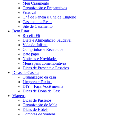
Meu Casamento
Organização e Preparativos
Enxoval
Chá de Panela e Chá de Lingerie
Casamentos Reais
Site de Casamento
Bem Estar
Receita Fit
Dieta e Alimentação Saudável
Vida de Juliana
Comprinhas e Recebidos
Bate papo
Notícias e Novidades
Mensagens comemorativas
Dicas de Presente e Passeios
Dicas de Casada
Organização da casa
Limpeza e Faxina
DIY – Faça Você mesma
Dicas de Dona de Casa
Viagens
Dicas de Passeios
Organização de Mala
Dicas de Hóteis
Compras de viagens