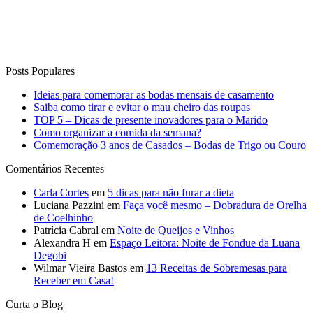
Posts Populares
Ideias para comemorar as bodas mensais de casamento
Saiba como tirar e evitar o mau cheiro das roupas
TOP 5 – Dicas de presente inovadores para o Marido
Como organizar a comida da semana?
Comemoração 3 anos de Casados – Bodas de Trigo ou Couro
Comentários Recentes
Carla Cortes
em
5 dicas para não furar a dieta
Luciana Pazzini
em
Faça você mesmo – Dobradura de Orelha
de Coelhinho
Patrícia Cabral
em
Noite de Queijos e Vinhos
Alexandra H
em
Espaço Leitora: Noite de Fondue da Luana
Degobi
Wilmar Vieira Bastos
em
13 Receitas de Sobremesas para
Receber em Casa!
Curta o Blog