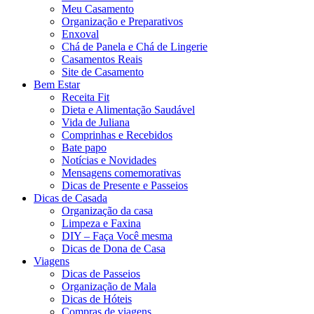
Meu Casamento
Organização e Preparativos
Enxoval
Chá de Panela e Chá de Lingerie
Casamentos Reais
Site de Casamento
Bem Estar
Receita Fit
Dieta e Alimentação Saudável
Vida de Juliana
Comprinhas e Recebidos
Bate papo
Notícias e Novidades
Mensagens comemorativas
Dicas de Presente e Passeios
Dicas de Casada
Organização da casa
Limpeza e Faxina
DIY – Faça Você mesma
Dicas de Dona de Casa
Viagens
Dicas de Passeios
Organização de Mala
Dicas de Hóteis
Compras de viagens