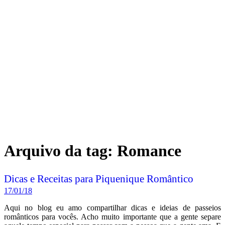
Arquivo da tag:
Romance
Dicas e Receitas para Piquenique Romântico
17/01/18
Aqui no blog eu amo compartilhar dicas e ideias de passeios
românticos para vocês. Acho muito importante que a gente separe
aquele tempo especial para passar com a pessoa que a gente ama. E
como eu sempre falo sobre piquenique nas minhas ideias, resolvi
separar hoje
dicas e receitas para piquenique romântico.
Se você já conferiu o post de
ideias românticas à moda antiga
, por
exemplo, você já viu essa sugestão por lá: sair para um piquenique
romântico. Mas o que levar? Como prepará-lo? Quais as melhores
comidinhas? Isso tudo você confere abaixo!