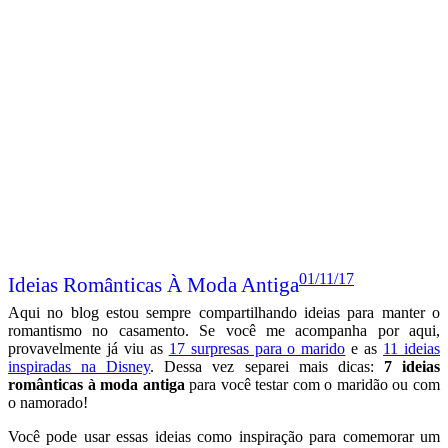
01/11/17
Ideias Românticas À Moda Antiga
Aqui no blog estou sempre compartilhando ideias para manter o
romantismo no casamento. Se você me acompanha por aqui,
provavelmente já viu as
17 surpresas para o marido
e as
11 ideias
inspiradas na Disney
. Dessa vez separei mais dicas:
7 ideias
românticas à moda antiga
para você testar com o maridão ou com
o namorado!
Você pode usar essas ideias como inspiração para comemorar um
aniversário de namoro, casamento, para o dia dos namorados, ou
também pode simplesmente fugir um pouco da rotina e surpreender
quem você ama com elas.
Ah! E vale acrescentar: essas ideias
podem ser feitas tanto pelo maridão, quanto pela esposa!
Vamos
conferir?!
Leia mais