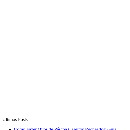
Últimos Posts
Como Fazer Ovos de Páscoa Caseiros Recheados: Guia
Completo
14/03/25
7 dicas para fazer a mala da lua de mel e ficar bonita todos os
dias
17/05/24
Estas são 4 dicas para obter mais descontos em produtos
online
09/04/24
Como criar um vídeo com as fotos do seu casamento e ter
uma recordação eterna?
25/01/24
5 dicas para não furar a dieta
01/04/23