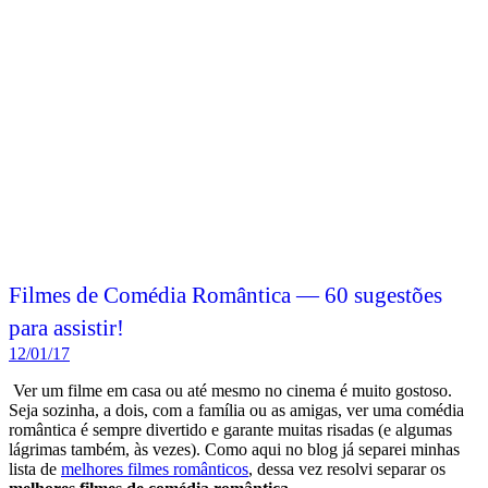
Filmes de Comédia Romântica — 60 sugestões
para assistir!
12/01/17
Ver um filme em casa ou até mesmo no cinema é muito gostoso.
Seja sozinha, a dois, com a família ou as amigas, ver uma comédia
romântica é sempre divertido e garante muitas risadas (e algumas
lágrimas também, às vezes). Como aqui no blog já separei minhas
lista de
melhores filmes românticos
, dessa vez resolvi separar os
melhores filmes de comédia romântica
.
Depois vou fazer também uma lista do novo serviço de streaming da
Amazon, o
Amazon Prime (teste grátis por 30 dias)
.
Leia mais