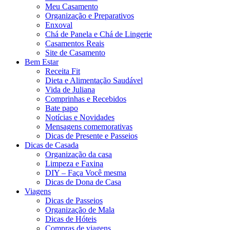
Meu Casamento
Organização e Preparativos
Enxoval
Chá de Panela e Chá de Lingerie
Casamentos Reais
Site de Casamento
Bem Estar
Receita Fit
Dieta e Alimentação Saudável
Vida de Juliana
Comprinhas e Recebidos
Bate papo
Notícias e Novidades
Mensagens comemorativas
Dicas de Presente e Passeios
Dicas de Casada
Organização da casa
Limpeza e Faxina
DIY – Faça Você mesma
Dicas de Dona de Casa
Viagens
Dicas de Passeios
Organização de Mala
Dicas de Hóteis
Compras de viagens