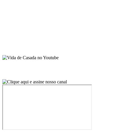
Sobre Juliana Santiago
Contato
Publicidade
Política do Blog
Curso Receber em Casa
© 2026 · Vida de Casada · Todos os direitos reservados.