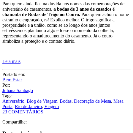
Para quem ainda fica na dúvida nos nomes das comemorações de
aniversário de casamentos,
a bodas de 3 anos de casados é
chamada de Bodas de Trigo ou Couro.
Para quem achou o nome
estranho e engraçado, rs! Explico melhor. O trigo significa a
prosperidade e a união, como se ao longo dos anos juntos
estivéssemos plantando algo e fosse o momento da colheita,
representando o amadurecimento do casamento. Já o couro
simboliza a proteção e o contato diário.
Leia mais
Postado em:
Bem Estar
Por:
Juliana Santiago
Tags:
Aniversário
,
Blog de Viagem
,
Bodas
,
Decoração de Mesa
,
Mesa
Posta
,
Rio de Janeiro
,
Viagem
23 COMENTÁRIOS
Compartilhe: