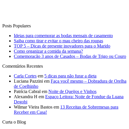
Posts Populares
Ideias para comemorar as bodas mensais de casamento
Saiba como tirar e evitar o mau cheiro das roupas
TOP 5 – Dicas de presente inovadores para o Marido
Como organizar a comida da semana?
Comemoração 3 anos de Casados – Bodas de Trigo ou Couro
Comentários Recentes
Carla Cortes
em
5 dicas para não furar a dieta
Luciana Pazzini
em
Faça você mesmo – Dobradura de Orelha
de Coelhinho
Patrícia Cabral
em
Noite de Queijos e Vinhos
Alexandra H
em
Espaço Leitora: Noite de Fondue da Luana
Degobi
Wilmar Vieira Bastos
em
13 Receitas de Sobremesas para
Receber em Casa!
Curta o Blog