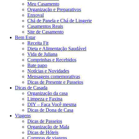
Meu Casamento
Organização e Preparativos
Enxoval
Chá de Panela e Chá de Lingerie
Casamentos Reais
Site de Casamento
Bem Estar
Receita Fit
Dieta e Alimentação Saudável
Vida de Juliana
Comprinhas e Recebidos
Bate papo
Notícias e Novidades
Mensagens comemorativas
Dicas de Presente e Passeios
Dicas de Casada
Organização da casa
Limpeza e Faxina
DIY – Faça Você mesma
Dicas de Dona de Casa
Viagens
Dicas de Passeios
Organização de Mala
Dicas de Hóteis
Compras de viagens