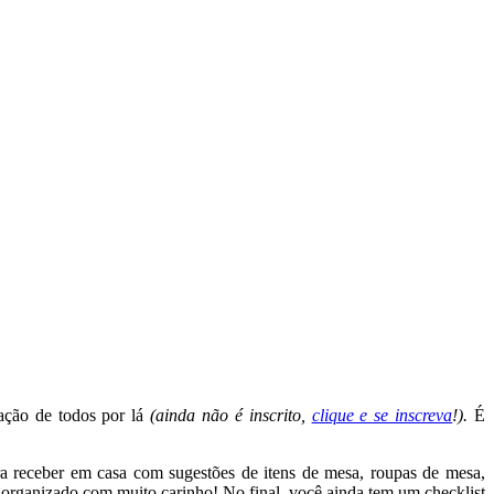
ração de todos por lá
(ainda não é inscrito,
clique e se inscreva
!).
É
ara receber em casa com sugestões de itens de mesa, roupas de mesa,
a, organizado com muito carinho! No final, você ainda tem um checklist