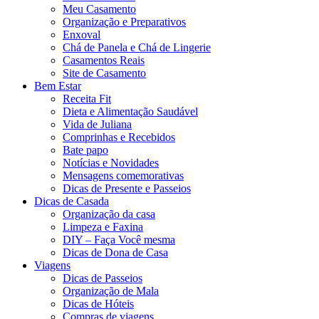
Meu Casamento
Organização e Preparativos
Enxoval
Chá de Panela e Chá de Lingerie
Casamentos Reais
Site de Casamento
Bem Estar
Receita Fit
Dieta e Alimentação Saudável
Vida de Juliana
Comprinhas e Recebidos
Bate papo
Notícias e Novidades
Mensagens comemorativas
Dicas de Presente e Passeios
Dicas de Casada
Organização da casa
Limpeza e Faxina
DIY – Faça Você mesma
Dicas de Dona de Casa
Viagens
Dicas de Passeios
Organização de Mala
Dicas de Hóteis
Compras de viagens