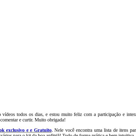
ídeos todos os dias, e estou muito feliz com a participação e inte
 comentar e curtir. Muito obrigada!
ok exclusivo e e Gratuito
. Nele você encontra uma lista de itens p
sários para o kit da boa anfitriã! Tudo de forma prática e bem intuitiv