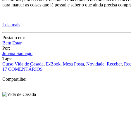
para marcar as coisas que já possui e saber o que ainda precisa compra
Leia mais
Postado em:
Bem Estar
Por:
Juliana Santiago
Tags:
Curso Vida de Casada
,
E-Book
,
Mesa Posta
,
Novidade
,
Receber
,
Rec
17 COMENTÁRIOS
Compartilhe: