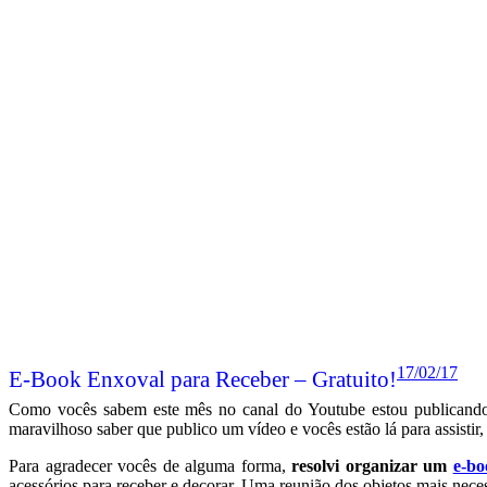
17/02/17
E-Book Enxoval para Receber – Gratuito!
Como vocês sabem este mês no canal do Youtube estou publicando v
maravilhoso saber que publico um vídeo e vocês estão lá para assistir,
Para agradecer vocês de alguma forma,
resolvi organizar um
e-bo
acessórios para receber e decorar. Uma reunião dos objetos mais neces