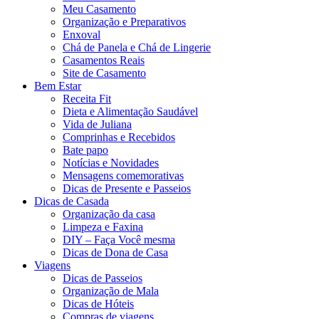
Meu Casamento
Organização e Preparativos
Enxoval
Chá de Panela e Chá de Lingerie
Casamentos Reais
Site de Casamento
Bem Estar
Receita Fit
Dieta e Alimentação Saudável
Vida de Juliana
Comprinhas e Recebidos
Bate papo
Notícias e Novidades
Mensagens comemorativas
Dicas de Presente e Passeios
Dicas de Casada
Organização da casa
Limpeza e Faxina
DIY – Faça Você mesma
Dicas de Dona de Casa
Viagens
Dicas de Passeios
Organização de Mala
Dicas de Hóteis
Compras de viagens