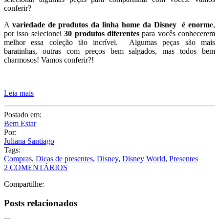
conferir?
A
variedade de produtos da linha home da Disney é enorm
e,
por isso selecionei
30 produtos diferentes
para vocês conhecerem
melhor essa coleção tão incrível. Algumas peças são mais
baratinhas, outras com preços bem salgados, mas todos bem
charmosos! Vamos conferir?!
Leia mais
Postado em:
Bem Estar
Por:
Juliana Santiago
Tags:
Compras
,
Dicas de presentes
,
Disney
,
Disney World
,
Presentes
2 COMENTÁRIOS
Compartilhe:
Posts relacionados