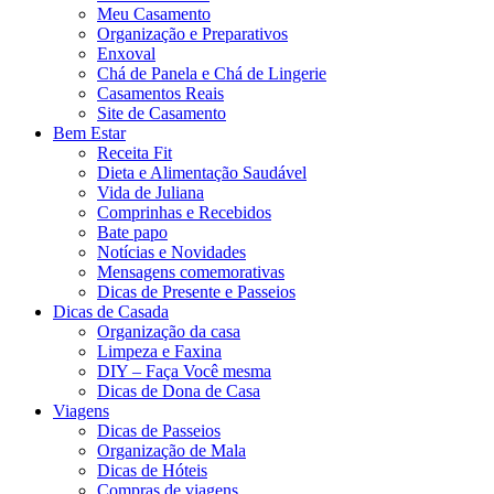
Meu Casamento
Organização e Preparativos
Enxoval
Chá de Panela e Chá de Lingerie
Casamentos Reais
Site de Casamento
Bem Estar
Receita Fit
Dieta e Alimentação Saudável
Vida de Juliana
Comprinhas e Recebidos
Bate papo
Notícias e Novidades
Mensagens comemorativas
Dicas de Presente e Passeios
Dicas de Casada
Organização da casa
Limpeza e Faxina
DIY – Faça Você mesma
Dicas de Dona de Casa
Viagens
Dicas de Passeios
Organização de Mala
Dicas de Hóteis
Compras de viagens