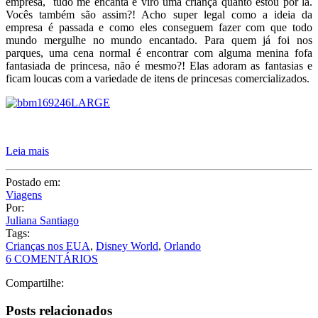
empresa, tudo me encanta e viro uma criança quanto estou por lá.
Vocês também são assim?! Acho super legal como a ideia da
empresa é passada e como eles conseguem fazer com que todo
mundo mergulhe no mundo encantado. Para quem já foi nos
parques, uma cena normal é encontrar com alguma menina fofa
fantasiada de princesa, não é mesmo?! Elas adoram as fantasias e
ficam loucas com a variedade de itens de princesas comercializados.
Leia mais
Postado em:
Viagens
Por:
Juliana Santiago
Tags:
Crianças nos EUA
,
Disney World
,
Orlando
6 COMENTÁRIOS
Compartilhe:
Posts relacionados