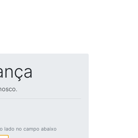
ança
nosco.
ao lado no campo abaixo