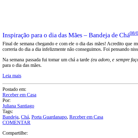
08/
Inspiração para o dia das Mães – Bandeja de Chá
Final de semana chegando e com ele o dia das mães! Acredito que mu
correria do dia a dia infelizmente não conseguimos. Foi pensando nis
Na semana passada fui tomar um chá a tarde
(eu adoro, e sempre faço
para o dia das mães.
Leia mais
Postado em:
Receber em Casa
Por:
Juliana Santiago
Tags:
Bandeja
,
Chá
,
Porta Guardanapo
,
Receber em Casa
COMENTAR
Compartilhe: