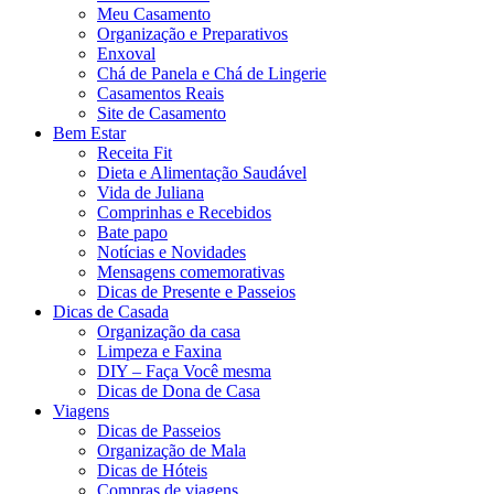
Meu Casamento
Organização e Preparativos
Enxoval
Chá de Panela e Chá de Lingerie
Casamentos Reais
Site de Casamento
Bem Estar
Receita Fit
Dieta e Alimentação Saudável
Vida de Juliana
Comprinhas e Recebidos
Bate papo
Notícias e Novidades
Mensagens comemorativas
Dicas de Presente e Passeios
Dicas de Casada
Organização da casa
Limpeza e Faxina
DIY – Faça Você mesma
Dicas de Dona de Casa
Viagens
Dicas de Passeios
Organização de Mala
Dicas de Hóteis
Compras de viagens