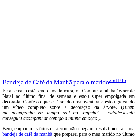
25/11/15
Bandeja de Café da Manhã para o marido
Essa semana está sendo uma loucura, rs! Comprei a minha árvore de
Natal no último final de semana e estou super empolgada em
decora-lá. Confesso que está sendo uma aventura e estou gravando
um vídeo completo sobre a decoração da árvore. (Q
uem
me acompanha em tempo real no snapchat – vidadecasada
conseguiu acompanhar comigo a minha emoção!).
Bem, enquanto as fotos da árvore não chegam, resolvi mostrar uma
bandeja de café da manhã
que preparei para o meu marido no último
domingo. Tinha bastante tempo que não montava uma bandeja
especial e resolvi aproveitar o último final de semana e surpreender
o maridão.
Leia mais
Postado em: