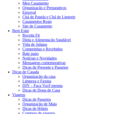
Meu Casamento
Organização e Preparativos
Enxoval
Chá de Panela e Chá de Lingerie
Casamentos Reais
Site de Casamento
Bem Estar
Receita Fit
Dieta e Alimentação Saudável
Vida de Juliana
Comprinhas e Recebidos
Bate papo
Notícias e Novidades
Mensagens comemorativas
Dicas de Presente e Passeios
Dicas de Casada
Organização da casa
Limpeza e Faxina
DIY – Faça Você mesma
Dicas de Dona de Casa
Viagens
Dicas de Passeios
Organização de Mala
Dicas de Hóteis
Compras de viagens