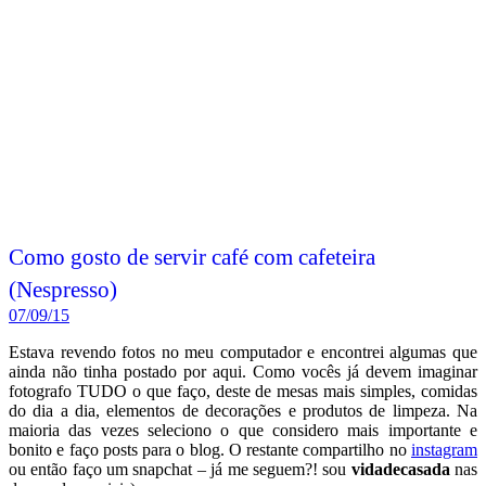
Como gosto de servir café com cafeteira
(Nespresso)
07/09/15
Estava revendo fotos no meu computador e encontrei algumas que
ainda não tinha postado por aqui. Como vocês já devem imaginar
fotografo TUDO o que faço, deste de mesas mais simples, comidas
do dia a dia, elementos de decorações e produtos de limpeza. Na
maioria das vezes seleciono o que considero mais importante e
bonito e faço posts para o blog. O restante compartilho no
instagram
ou então faço um snapchat – já me seguem?! sou
vidadecasada
nas
duas redes sociais)
Vasculhando por essas fotos hoje, encontrei uma
sugestão de como
sirvo café acompanhado da cafeteira
. Achei legal mostrar, pois
sempre recebo perguntas de leitoras sobre a real utilidade de
cafeteiras para receber em casa.
Leia mais