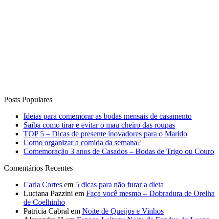
Posts Populares
Ideias para comemorar as bodas mensais de casamento
Saiba como tirar e evitar o mau cheiro das roupas
TOP 5 – Dicas de presente inovadores para o Marido
Como organizar a comida da semana?
Comemoração 3 anos de Casados – Bodas de Trigo ou Couro
Comentários Recentes
Carla Cortes
em
5 dicas para não furar a dieta
Luciana Pazzini
em
Faça você mesmo – Dobradura de Orelha
de Coelhinho
Patrícia Cabral
em
Noite de Queijos e Vinhos
Alexandra H
em
Espaço Leitora: Noite de Fondue da Luana
Degobi
Wilmar Vieira Bastos
em
13 Receitas de Sobremesas para
Receber em Casa!
Curta o Blog
Vida de Casada
Anuncie no blog