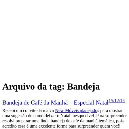
Arquivo da tag:
Bandeja
15/12/15
Bandeja de Café da Manhã – Especial Natal
Recebi um convite da marca
New Móveis planejado
s para mostrar
uma sugestão de como deixar o Natal inesquecível. Para surpreender
resolvi preparar uma linda bandeja de café da manhã temática, pois
acredito essa é uma excelente forma para surpreender quem você
ama ( pode ser o marido, noivo, namorado ou até mesmo seu filho.)
Para mostrar como gosto de organizar e preparar a bandeja gravei
um vídeo com o passo a passo completo da decoração e das
comidinhas servidas.
Leia mais