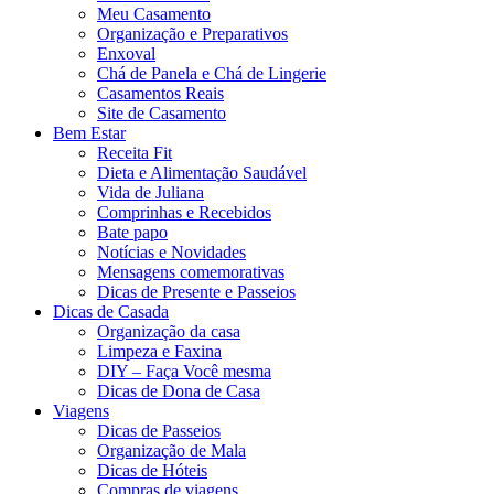
Meu Casamento
Organização e Preparativos
Enxoval
Chá de Panela e Chá de Lingerie
Casamentos Reais
Site de Casamento
Bem Estar
Receita Fit
Dieta e Alimentação Saudável
Vida de Juliana
Comprinhas e Recebidos
Bate papo
Notícias e Novidades
Mensagens comemorativas
Dicas de Presente e Passeios
Dicas de Casada
Organização da casa
Limpeza e Faxina
DIY – Faça Você mesma
Dicas de Dona de Casa
Viagens
Dicas de Passeios
Organização de Mala
Dicas de Hóteis
Compras de viagens