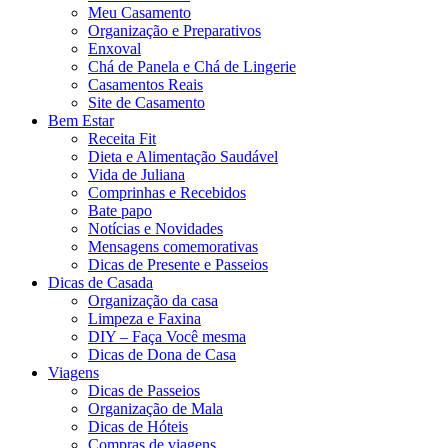
Meu Casamento
Organização e Preparativos
Enxoval
Chá de Panela e Chá de Lingerie
Casamentos Reais
Site de Casamento
Bem Estar
Receita Fit
Dieta e Alimentação Saudável
Vida de Juliana
Comprinhas e Recebidos
Bate papo
Notícias e Novidades
Mensagens comemorativas
Dicas de Presente e Passeios
Dicas de Casada
Organização da casa
Limpeza e Faxina
DIY – Faça Você mesma
Dicas de Dona de Casa
Viagens
Dicas de Passeios
Organização de Mala
Dicas de Hóteis
Compras de viagens