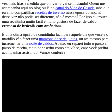
vez mais frias a medida que o inverno vai se iniciando! Quem me
acompanha aqui no blog ou lá no
canal do Vida de Casada
sabe que
eu amo compartilhar
receitas de inverno
nessa época do ano. E
dessa vez não podia ser diferente, não é mesmo? Por isso eu trouxe
uma receitinha muito fácil e muito gostosa de fazer de
caldo
cremoso de brócolis com amêndoas.
É uma ótima opção de comidinha fácil para aquele dia que você e o
maridão vão fazer uma
maratona de série juntos
, ou até mesmo para
incrementar uma
noite de caldos
. Abaixo eu separei todo o passo a
passo da receita, tanto por escrito como em vídeo, caso você prefira
acompanhar assistindo. Vamos conferir?