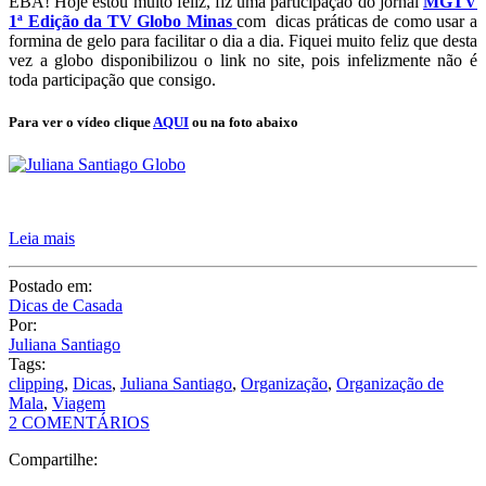
EBA! Hoje estou muito feliz, fiz uma participação do jornal
MGTV
1ª Edição da TV Globo Minas
com
dicas práticas de como usar a
formina de gelo para facilitar o dia a dia. Fiquei muito feliz que desta
vez a globo disponibilizou o link no site, pois infelizmente não é
toda participação que consigo.
Para ver o vídeo clique
AQUI
ou na foto abaixo
Leia mais
Postado em:
Dicas de Casada
Por:
Juliana Santiago
Tags:
clipping
,
Dicas
,
Juliana Santiago
,
Organização
,
Organização de
Mala
,
Viagem
2 COMENTÁRIOS
Compartilhe: