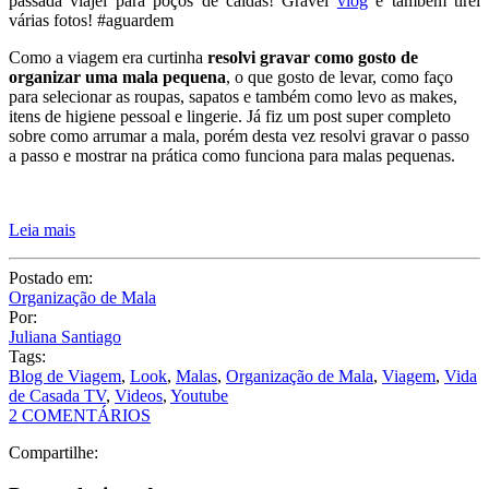
passada viajei para poços de caldas! Gravei
vlog
e também tirei
várias fotos! #aguardem
Como a viagem era curtinha
resolvi gravar como gosto de
organizar uma mala pequena
, o que gosto de levar, como faço
para selecionar as roupas, sapatos e também como levo as makes,
itens de higiene pessoal e lingerie. Já fiz um post super completo
sobre como arrumar a mala, porém desta vez resolvi gravar o passo
a passo e mostrar na prática como funciona para malas pequenas.
Leia mais
Postado em:
Organização de Mala
Por:
Juliana Santiago
Tags:
Blog de Viagem
,
Look
,
Malas
,
Organização de Mala
,
Viagem
,
Vida
de Casada TV
,
Videos
,
Youtube
2 COMENTÁRIOS
Compartilhe: