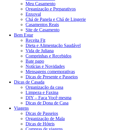
Meu Casamento
Organização e Preparativos
Enxoval
Chá de Panela e Chá de Lingerie
Casamentos Reais
Site de Casamento
Bem Estar
Receita Fit
Dieta e Alimentação Saudável
Vida de Juliana
Comprinhas e Recebidos
Bate papo
Notícias e Novidades
Mensagens comemorativas
Dicas de Presente e Passeios
Dicas de Casada
Organização da casa
Limpeza e Faxina
DIY – Faça Você mesma
Dicas de Dona de Casa
Viagens
Dicas de Passeios
Organização de Mala
Dicas de Hóteis
Compras de viagens