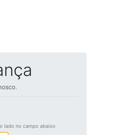
ança
nosco.
ao lado no campo abaixo