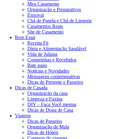
Meu Casamento
Organização e Preparativos
Enxoval
Chá de Panela e Chá de Lingerie
Casamentos Reais
Site de Casamento
Bem Estar
Receita Fit
Dieta e Alimentação Saudável
Vida de Juliana
Comprinhas e Recebidos
Bate papo
Notícias e Novidades
Mensagens comemorativas
Dicas de Presente e Passeios
Dicas de Casada
Organização da casa
Limpeza e Faxina
DIY – Faça Você mesma
Dicas de Dona de Casa
Viagens
Dicas de Passeios
Organização de Mala
Dicas de Hóteis
Compras de viagens