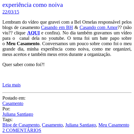
experiência como noiva
22/03/15
Lembram do vídeo que gravei com a Bel Ornelas responsável pelos
blogs de casamento
Casando em BH
&
Casando com Amor
?? (não
viu?? clique
AQUI
e confira). No dia também gravamos um vídeo
para o canal dela no youtube. O tema foi um bate papo sobre
o
Meu Casamento
. Conversamos um pouco sobre como foi o meu
grande dia, minha experiência como noiva, como me organizei,
meus acertos e também meus erros durante a organização.
Quer saber como foi?!
Leia mais
Postado em:
Casamento
Por:
Juliana Santiago
Tags:
Blog de Casamento
,
Casamento
,
Juliana Santiago
,
Meu Casamento
2 COMENTÁRIOS