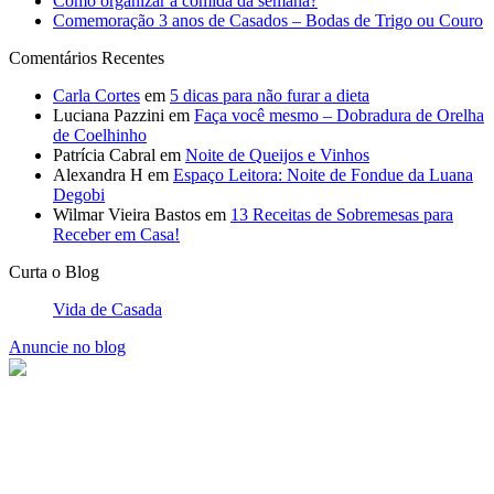
Como organizar a comida da semana?
Comemoração 3 anos de Casados – Bodas de Trigo ou Couro
Comentários Recentes
Carla Cortes
em
5 dicas para não furar a dieta
Luciana Pazzini
em
Faça você mesmo – Dobradura de Orelha
de Coelhinho
Patrícia Cabral
em
Noite de Queijos e Vinhos
Alexandra H
em
Espaço Leitora: Noite de Fondue da Luana
Degobi
Wilmar Vieira Bastos
em
13 Receitas de Sobremesas para
Receber em Casa!
Curta o Blog
Vida de Casada
Anuncie no blog