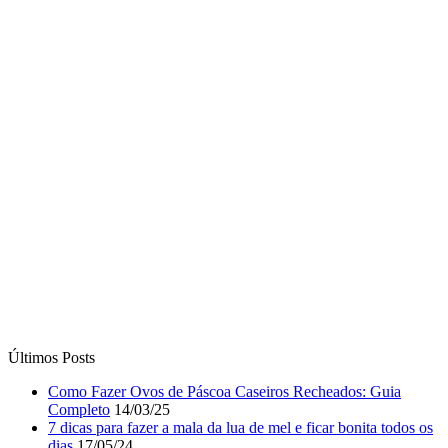
Últimos Posts
Como Fazer Ovos de Páscoa Caseiros Recheados: Guia
Completo
14/03/25
7 dicas para fazer a mala da lua de mel e ficar bonita todos os
dias
17/05/24