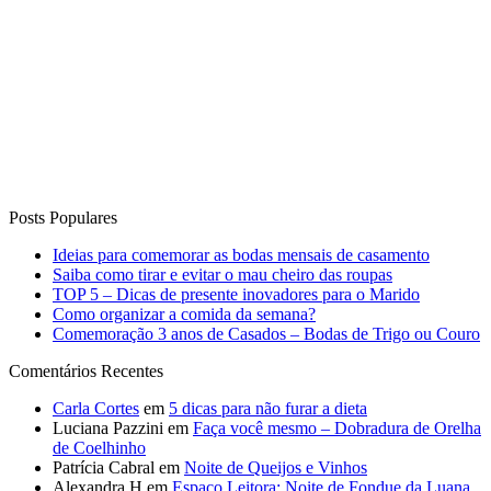
Posts Populares
Ideias para comemorar as bodas mensais de casamento
Saiba como tirar e evitar o mau cheiro das roupas
TOP 5 – Dicas de presente inovadores para o Marido
Como organizar a comida da semana?
Comemoração 3 anos de Casados – Bodas de Trigo ou Couro
Comentários Recentes
Carla Cortes
em
5 dicas para não furar a dieta
Luciana Pazzini
em
Faça você mesmo – Dobradura de Orelha
de Coelhinho
Patrícia Cabral
em
Noite de Queijos e Vinhos
Alexandra H
em
Espaço Leitora: Noite de Fondue da Luana
Degobi
Wilmar Vieira Bastos
em
13 Receitas de Sobremesas para
Receber em Casa!
Curta o Blog
Vida de Casada
Anuncie no blog