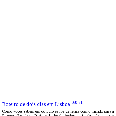
12/01/15
Roteiro de dois dias em Lisboa
Como vocês sabem em outubro estive de ferias com o marido para a
Europa (Londres, Paris e Lisboa), inclusive já fiz vários posts
(clique
aqui
e veja)
, mas pela necessidade de abordar assuntos
sobre o Natal e com receio de deixar o blog monotemático, acabei
não fazendo todo os roteiros da forma que gostaria, e por isso faltou
as minhas dicas turísticas de Lisboa e Paris.
Quando fomos definir nosso roteiro para Europa, queríamos
conhecer Paris, Londres e algum outro país
(não tínhamos
preferencia, apenas queríamos um terceiro destino, rs!)
. No final,
por conta de tarifas e datas de passagens áreas (fomos de TAP no