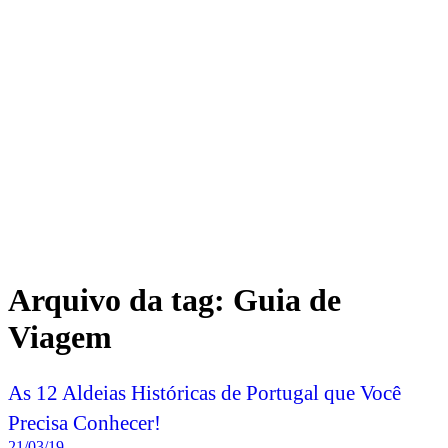
Arquivo da tag:
Guia de
Viagem
As 12 Aldeias Históricas de Portugal que Você
Precisa Conhecer!
21/03/19
Quem já teve o prazer de conhecer Portugal ou até mesmo pesquisar
um pouco sobre o país na internet, sabe que por lá é possível
encontrar belezas maravilhosas! Além de todas as paisagens
naturais, é um país de muita história. Hoje, com a ajuda da moradora
de Portugal e fundadora do site
Viaje Comigo
, Susana Ribeiro,
trouxe uma dica incrível:
as 12 aldeias históricas de Portugal
que você precisa conhecer!