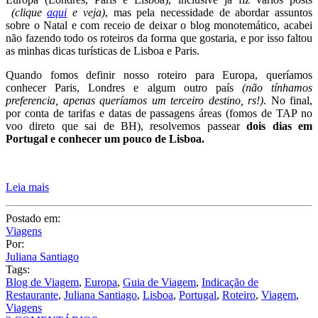
voo direto que sai de BH), resolvemos passear
dois dias em
Portugal e conhecer um pouco de Lisboa.
Leia mais
Postado em:
Viagens
Por:
Juliana Santiago
Tags:
Blog de Viagem
,
Europa
,
Guia de Viagem
,
Indicação de
Restaurante
,
Juliana Santiago
,
Lisboa
,
Portugal
,
Roteiro
,
Viagem
,
Viagens
2 COMENTÁRIOS
Compartilhe: