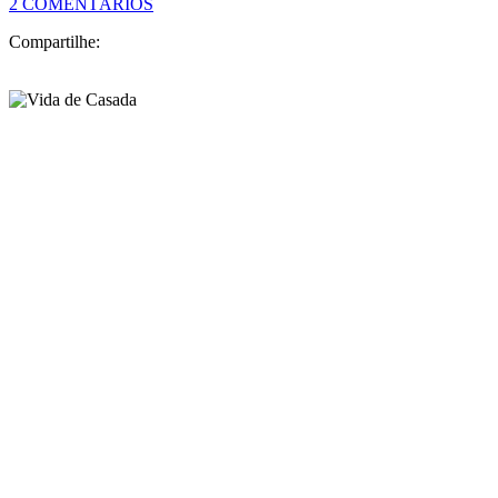
Guia de Viagem: Roteiro de 5 dias em Londres
10/11/14
Não via a hora de começar a escrever os posts da viagem, rs! Pensei
em várias formas de mostrar tudo que fizemos por lá, e para não