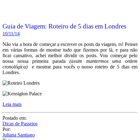
ficar cansativo, achei melhor dividir os posts. Vou começar pelo
nossa nossa primeira parada
(assim mantermos uma ordem
cronológica)
e mostrar para vocês o nosso roteiro de 5 dias em
Londres.
Leia mais
Postado em:
Dicas de Passeios
Por:
Juliana Santiago
Tags:
Blog de Viagem
,
Férias
,
Guia de Viagem
,
Inglaterra
,
Juliana
Santiago
,
Londres
,
Roteiro
,
Viagem
,
Viagens
16 COMENTÁRIOS
Compartilhe:
Posts relacionados