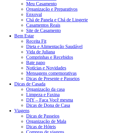
Meu Casamento
Organização e Preparativos
Enxoval
Chá de Panela e Chá de Lingerie
Casamentos Reais
Site de Casamento
Bem Estar
Receita Fit
Dieta e Alimentação Saudável
Vida de Juliana
Comprinhas e Recebidos
Bate papo
Notícias e Novidades
Mensagens comemorativas
Dicas de Presente e Passeios
Dicas de Casada
Organização da casa
Limpeza e Faxina
DIY – Faça Você mesma
Dicas de Dona de Casa
Viagens
Dicas de Passeios
Organização de Mala
Dicas de Hóteis
Compras de viagens