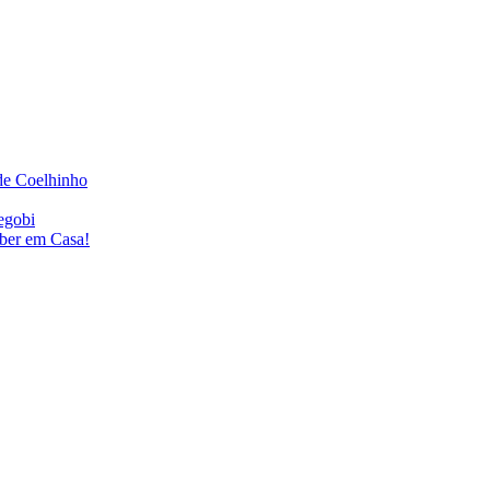
de Coelhinho
egobi
eber em Casa!