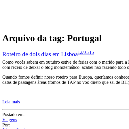
12/01/15
Roteiro de dois dias em Lisboa
Como vocês sabem em outubro estive de ferias com o marido para a Eu
com receio de deixar o blog monotemático, acabei não fazendo todo os r
Quando fomos definir nosso roteiro para Europa, queríamos conhece
datas de passagens áreas (fomos de TAP no voo direto que sai de BH
Leia mais
Postado em:
Viagens
Por:
Juliana Santiago
Tags:
Blog de Viagem
,
Europa
,
Guia de Viagem
,
Indicação de Restaurante
2 COMENTÁRIOS
Compartilhe: