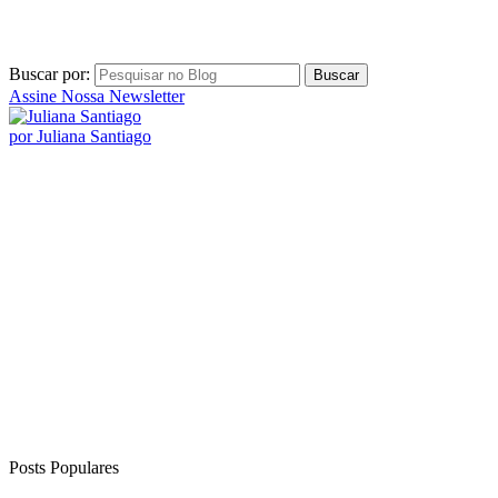
Posts Populares
Ideias para comemorar as bodas mensais de casamento
Saiba como tirar e evitar o mau cheiro das roupas
TOP 5 – Dicas de presente inovadores para o Marido
Como organizar a comida da semana?
Comemoração 3 anos de Casados – Bodas de Trigo ou Couro
Comentários Recentes
Carla Cortes
em
5 dicas para não furar a dieta