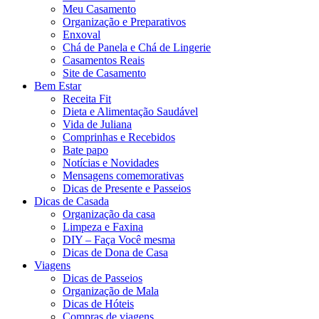
Meu Casamento
Organização e Preparativos
Enxoval
Chá de Panela e Chá de Lingerie
Casamentos Reais
Site de Casamento
Bem Estar
Receita Fit
Dieta e Alimentação Saudável
Vida de Juliana
Comprinhas e Recebidos
Bate papo
Notícias e Novidades
Mensagens comemorativas
Dicas de Presente e Passeios
Dicas de Casada
Organização da casa
Limpeza e Faxina
DIY – Faça Você mesma
Dicas de Dona de Casa
Viagens
Dicas de Passeios
Organização de Mala
Dicas de Hóteis
Compras de viagens