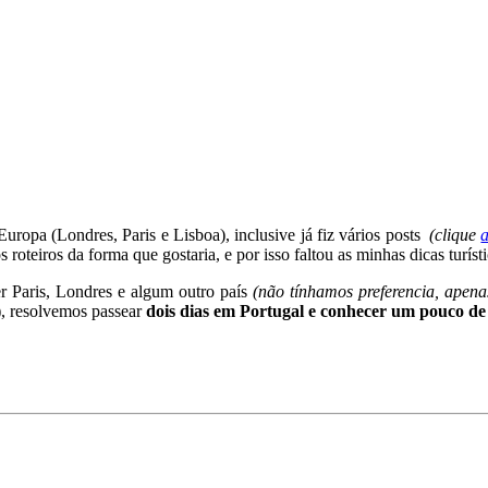
ropa (Londres, Paris e Lisboa), inclusive já fiz vários posts
(clique
oteiros da forma que gostaria, e por isso faltou as minhas dicas turísti
r Paris, Londres e algum outro país
(não tínhamos preferencia, apenas
), resolvemos passear
dois dias em Portugal e conhecer um pouco de
,
Juliana Santiago
,
Lisboa
,
Portugal
,
Roteiro
,
Viagem
,
Viagens