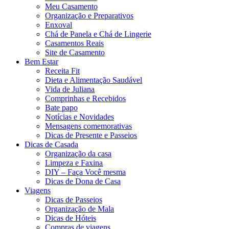
Meu Casamento
Organização e Preparativos
Enxoval
Chá de Panela e Chá de Lingerie
Casamentos Reais
Site de Casamento
Bem Estar
Receita Fit
Dieta e Alimentação Saudável
Vida de Juliana
Comprinhas e Recebidos
Bate papo
Notícias e Novidades
Mensagens comemorativas
Dicas de Presente e Passeios
Dicas de Casada
Organização da casa
Limpeza e Faxina
DIY – Faça Você mesma
Dicas de Dona de Casa
Viagens
Dicas de Passeios
Organização de Mala
Dicas de Hóteis
Compras de viagens