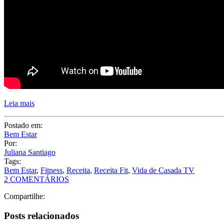
Leia mais
Postado em:
Bem Estar
Por:
Juliana Santiago
Tags:
Bem Estar
,
Fitness
,
Receita
,
Receita Fit
,
Vida de Casada TV
2 COMENTÁRIOS
Compartilhe:
Posts relacionados
Como Fazer Tapioca: Receita, Dicas e Recheios!
Receita Light: Pão Fit