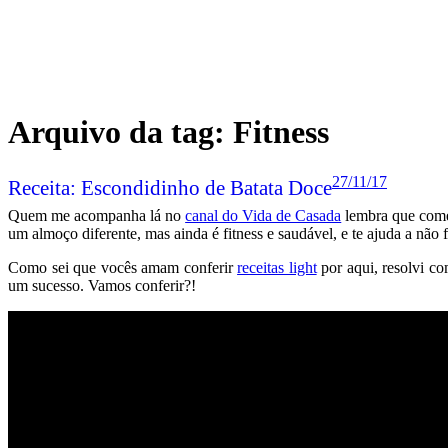
27/11/17
Receita: Escondidinho de Batata Doce
Quem me acompanha lá no
canal do Vida de Casada
lembra que come
um almoço diferente, mas ainda é fitness e saudável, e te ajuda a não f
Como sei que vocês amam conferir
receitas light
por aqui, resolvi co
um sucesso. Vamos conferir?!