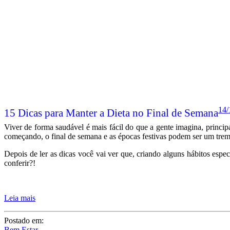
14/
15 Dicas para Manter a Dieta no Final de Semana
Viver de forma saudável é mais fácil do que a gente imagina, princi
começando, o final de semana e as épocas festivas podem ser um tre
Depois de ler as dicas você vai ver que, criando alguns hábitos espe
conferir?!
Leia mais
Postado em:
Bem Estar
Por:
Juliana Santiago
Tags:
Bem Estar
,
Dieta
,
Fitness
,
Vida saudável
2 COMENTÁRIOS
Compartilhe: