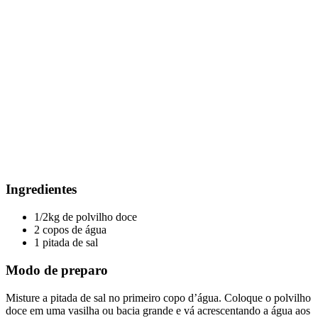
Ingredientes
1/2kg de polvilho doce
2 copos de água
1 pitada de sal
Modo de preparo
Misture a pitada de sal no primeiro copo d’água. Coloque o polvilho
doce em uma vasilha ou bacia grande e vá acrescentando a água aos
poucos, misturando bem com as mãos. Essa mistura é importante
para garantir que a massa fique úmida igual.
Depois basta passar na peneira e levar à frigideira. Sim:
é bem
simples mesmo!