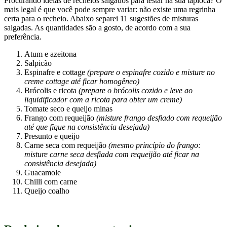
creme cottage até ficar homogêneo)
Brócolis e ricota
(prepare o brócolis cozido e leve ao
liquidificador com a ricota para obter um creme)
Tomate seco e queijo minas
Frango com requeijão
(misture frango desfiado com requeijão
até que fique na consistência desejada)
Presunto e queijo
Carne seca com requeijão
(mesmo princípio do frango:
misture carne seca desfiada com requeijão até ficar na
consistência desejada)
Guacamole
Chilli com carne
Queijo coalho
Recheios doces para tapioca
Procurando ideias de recheios doces para testar na sua tapioca?
Abaixo separei 11 sugestões de misturas salgadas. As quantidades
são a gosto, de acordo com a sua preferência.
Morango e leite condesado
Banana, canela e mel