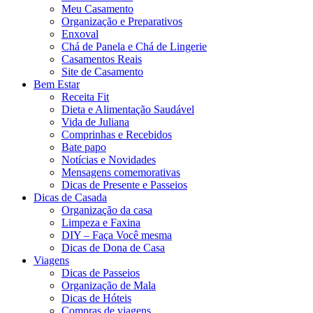
Meu Casamento
Organização e Preparativos
Enxoval
Chá de Panela e Chá de Lingerie
Casamentos Reais
Site de Casamento
Bem Estar
Receita Fit
Dieta e Alimentação Saudável
Vida de Juliana
Comprinhas e Recebidos
Bate papo
Notícias e Novidades
Mensagens comemorativas
Dicas de Presente e Passeios
Dicas de Casada
Organização da casa
Limpeza e Faxina
DIY – Faça Você mesma
Dicas de Dona de Casa
Viagens
Dicas de Passeios
Organização de Mala
Dicas de Hóteis
Compras de viagens