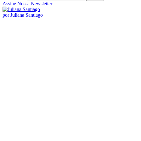
Posts Populares
Ideias para comemorar as bodas mensais de casamento
Saiba como tirar e evitar o mau cheiro das roupas
TOP 5 – Dicas de presente inovadores para o Marido