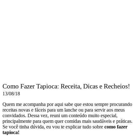
Como Fazer Tapioca: Receita, Dicas e Recheios!
13/08/18
Quem me acompanha por aqui sabe que estou sempre procurando
receitas novas e fáceis para um lanche ou para servir aos meus
convidados. Dessa vez, reuni um conteúdo muito especial,
principalmente para quem quer comidas mais saudáveis e práticas.
Se você tinha dúvida, eu vou te explicar tudo sobre
como fazer
tapioca!
Abaixo você vai conferir uma receita prática para você mesma fazer
sua própria tapioca, e também
22 sugestões de recheios para a sua
tapioca.
Tem recheio doce, salgado, fitness… E para completar,
separei também
7 dicas para você fazer a tapioca perfeita!
Vamos
conferir?