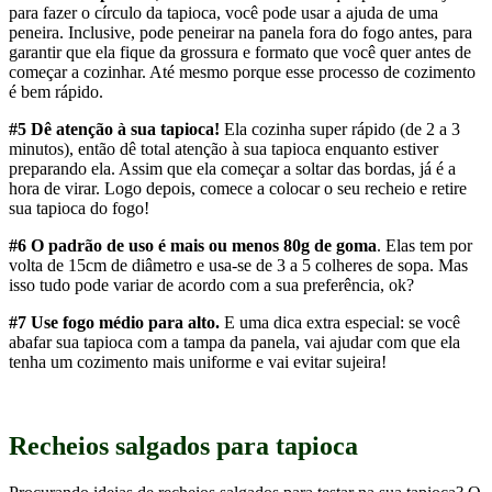
preparando ela. Assim que ela começar a soltar das bordas, já é a
hora de virar. Logo depois, comece a colocar o seu recheio e retire
sua tapioca do fogo!
#6 O padrão de uso é mais ou menos 80g de goma
. Elas tem por
volta de 15cm de diâmetro e usa-se de 3 a 5 colheres de sopa. Mas
isso tudo pode variar de acordo com a sua preferência, ok?
#7 Use fogo médio para alto.
E uma dica extra especial: se você
abafar sua tapioca com a tampa da panela, vai ajudar com que ela
tenha um cozimento mais uniforme e vai evitar sujeira!
Recheios salgados para tapioca
Procurando ideias de recheios salgados para testar na sua tapioca? O
mais legal é que você pode sempre variar: não existe uma regrinha
certa para o recheio. Abaixo separei 11 sugestões de misturas
salgadas. As quantidades são a gosto, de acordo com a sua
preferência.
Atum e azeitona
Salpicão
Espinafre e cottage
(prepare o espinafre cozido e misture no