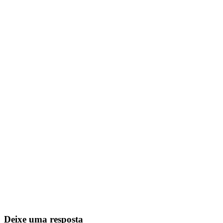
Deixe uma resposta
O seu endereço de e-mail não será publicado.
Campos obrigatórios
são marcados com
*
Comentário