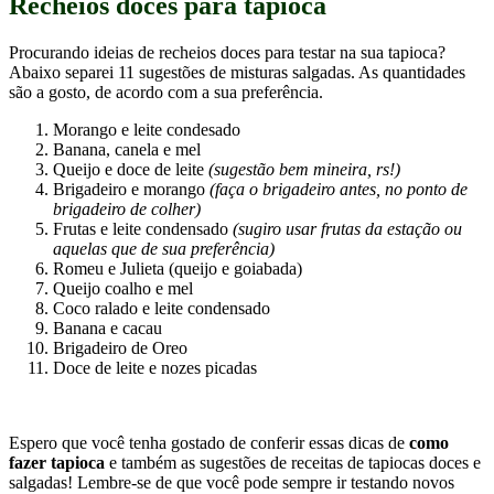
Queijo e doce de leite
(sugestão bem mineira, rs!)
Brigadeiro e morango
(faça o brigadeiro antes, no ponto de
brigadeiro de colher)
Frutas e leite condensado
(sugiro usar frutas da estação ou
aquelas que de sua preferência)
Romeu e Julieta (queijo e goiabada)
Queijo coalho e mel
Coco ralado e leite condensado
Banana e cacau
Brigadeiro de Oreo
Doce de leite e nozes picadas
Espero que você tenha gostado de conferir essas dicas de
como
fazer tapioca
e também as sugestões de receitas de tapiocas doces e
salgadas! Lembre-se de que você pode sempre ir testando novos
recheios!
E se encontrar algum gostoso que não viu por aqui, me conta nos
comentários! Eu vou adorar conhecer um sabor novo! E se testar
algum dos que coloquei nesse conteúdo também quero saber o que
achou!
Se quiser conferir mais um conteúdo completo nesse estilo, tenho
certeza que você vai gostar do post
como fazer pudim de leite