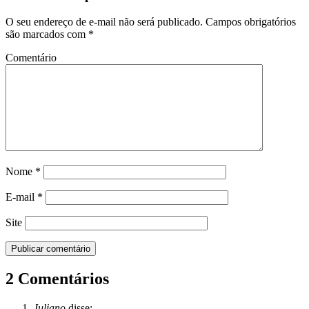
Nome
*
E-mail
*
Site
2 Comentários
Juliano
disse:
26/10/18 às 13:52
Essa primeira foto me deu muita água na boca! Tapioca é
vida, tapioca é uma delícia! Adorei as receitas publicadas aqui
no site, porque são fáceis, rápidas e baratinhas! PS: Adorei o
blog, ganhou um leitor! Grande abraço!
Responder