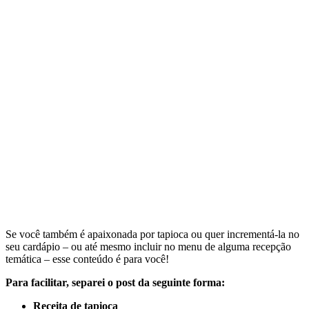
Se você também é apaixonada por tapioca ou quer incrementá-la no
seu cardápio – ou até mesmo incluir no menu de alguma recepção
temática – esse conteúdo é para você!
Para facilitar, separei o post da seguinte forma:
Receita de tapioca
Dicas para fazer a tapioca perfeita
Recheios salgados para a sua tapioca
Recheios doces para a sua tapioca
Espero que goste! Vamos lá?
Receita de tapioca