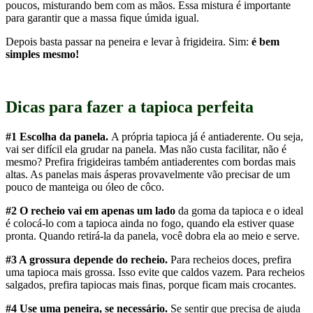
Dicas para fazer a tapioca perfeita
#1 Escolha da panela.
A própria tapioca já é antiaderente. Ou seja,
vai ser difícil ela grudar na panela. Mas não custa facilitar, não é
mesmo? Prefira frigideiras também antiaderentes com bordas mais
altas. As panelas mais ásperas provavelmente vão precisar de um
pouco de manteiga ou óleo de côco.
#2 O recheio vai em apenas um lado
da goma da tapioca e o ideal
é colocá-lo com a tapioca ainda no fogo, quando ela estiver quase
pronta. Quando retirá-la da panela, você dobra ela ao meio e serve.
#3 A grossura depende do recheio.
Para recheios doces, prefira
uma tapioca mais grossa. Isso evite que caldos vazem. Para recheios
salgados, prefira tapiocas mais finas, porque ficam mais crocantes.
#4 Use uma peneira, se necessário.
Se sentir que precisa de ajuda
para fazer o círculo da tapioca, você pode usar a ajuda de uma
peneira. Inclusive, pode peneirar na panela fora do fogo antes, para
garantir que ela fique da grossura e formato que você quer antes de
começar a cozinhar. Até mesmo porque esse processo de cozimento
é bem rápido.
#5 Dê atenção à sua tapioca!
Ela cozinha super rápido (de 2 a 3
minutos), então dê total atenção à sua tapioca enquanto estiver