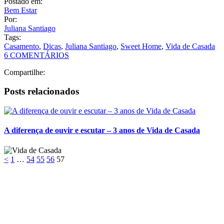
Postado em:
Bem Estar
Por:
Juliana Santiago
Tags:
Casamento
,
Dicas
,
Juliana Santiago
,
Sweet Home
,
Vida de Casada
6 COMENTÁRIOS
Compartilhe:
Posts relacionados
A diferença de ouvir e escutar – 3 anos de Vida de Casada
<
1
…
54
55
56
57