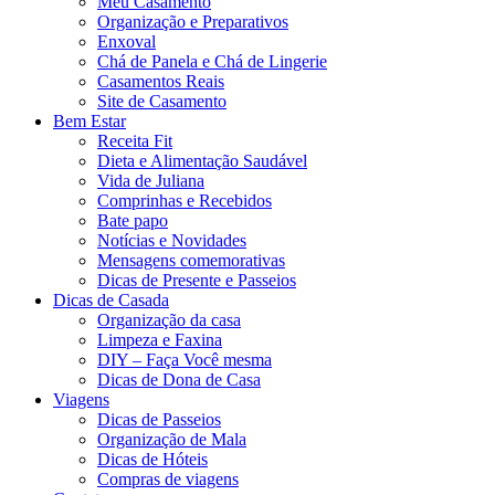
Meu Casamento
Organização e Preparativos
Enxoval
Chá de Panela e Chá de Lingerie
Casamentos Reais
Site de Casamento
Bem Estar
Receita Fit
Dieta e Alimentação Saudável
Vida de Juliana
Comprinhas e Recebidos
Bate papo
Notícias e Novidades
Mensagens comemorativas
Dicas de Presente e Passeios
Dicas de Casada
Organização da casa
Limpeza e Faxina
DIY – Faça Você mesma
Dicas de Dona de Casa
Viagens
Dicas de Passeios
Organização de Mala
Dicas de Hóteis
Compras de viagens