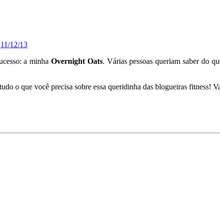
11/12/13
s
ucesso: a minha
Overnight Oats
. Várias pessoas queriam saber do que
tudo o que você precisa sobre essa queridinha das blogueiras fitness! V