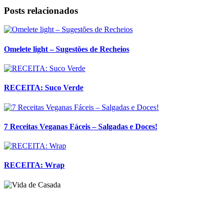
Posts relacionados
Omelete light – Sugestões de Recheios
RECEITA: Suco Verde
7 Receitas Veganas Fáceis – Salgadas e Doces!
RECEITA: Wrap