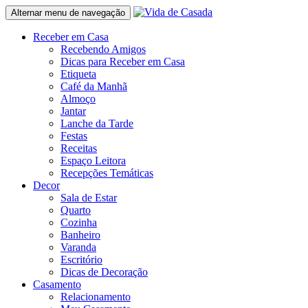
Alternar menu de navegação
Receber em Casa
Recebendo Amigos
Dicas para Receber em Casa
Etiqueta
Café da Manhã
Almoço
Jantar
Lanche da Tarde
Festas
Receitas
Espaço Leitora
Recepções Temáticas
Decor
Sala de Estar
Quarto
Cozinha
Banheiro
Varanda
Escritório
Dicas de Decoração
Casamento
Relacionamento