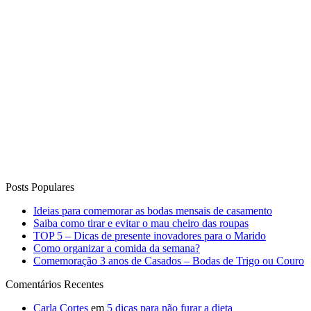
Posts Populares
Ideias para comemorar as bodas mensais de casamento
Saiba como tirar e evitar o mau cheiro das roupas
TOP 5 – Dicas de presente inovadores para o Marido
Como organizar a comida da semana?
Comemoração 3 anos de Casados – Bodas de Trigo ou Couro
Comentários Recentes
Carla Cortes
em
5 dicas para não furar a dieta
Luciana Pazzini
em
Faça você mesmo – Dobradura de Orelha
de Coelhinho
Patrícia Cabral
em
Noite de Queijos e Vinhos
Alexandra H
em
Espaço Leitora: Noite de Fondue da Luana
Degobi
Wilmar Vieira Bastos
em
13 Receitas de Sobremesas para
Receber em Casa!
Curta o Blog