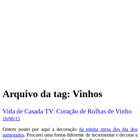
Arquivo da tag:
Vinhos
Vida de Casada TV: Coração de Rolhas de Vinho
16/06/15
Ontem postei por aqui a decoração
da minha mesa dos dia dos
namorados
. Procurei uma forma diferente de incrementar e decorar a
mesa posta fiz um lindo
coração de rolhas de vinho.
Aproveitei que estava com a “mão na massa” e gravei o passo a
passo para mostrar para vocês como fazer o coração. Vamos
conferir?!
Leia mais