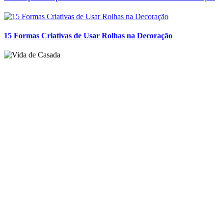
15/06/15
Mesa Posta: meu dia dos namorados 2015
Como foram de final de semana?! O meu foi ótimo, aproveitei para
curtir o marido e a família. Quem me acompanha no instagram