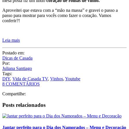
Postado em:
Dicas de Casada
Por:
Juliana Santiago
Tags:
DIY
,
Vida de Casada TV
,
Vinhos
,
Youtube
8 COMENTÁRIOS
Compartilhe:
Posts relacionados
Jantar perfeito para o Dia dos Namorados – Menu e Decoração
15 Formas Criativas de Usar Rolhas na Decoração