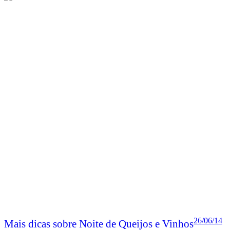
26/06/14
Mais dicas sobre Noite de Queijos e Vinhos
Como vocês viram por aqui, no
post anterior falei sobre como
montar uma noite de queijos e vinhos.
Depois disso,
recebi
algumas dúvidas e achei que seria interessante publicar
outras informações adicionais,
assim todos podem compartilhar do
conteúdo e tirar possíveis dúvidas.
Parte II – Mais dicas sobre Noite de
Queijos e Vinhos