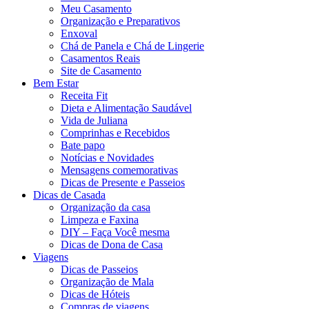
Meu Casamento
Organização e Preparativos
Enxoval
Chá de Panela e Chá de Lingerie
Casamentos Reais
Site de Casamento
Bem Estar
Receita Fit
Dieta e Alimentação Saudável
Vida de Juliana
Comprinhas e Recebidos
Bate papo
Notícias e Novidades
Mensagens comemorativas
Dicas de Presente e Passeios
Dicas de Casada
Organização da casa
Limpeza e Faxina
DIY – Faça Você mesma
Dicas de Dona de Casa
Viagens
Dicas de Passeios
Organização de Mala
Dicas de Hóteis
Compras de viagens