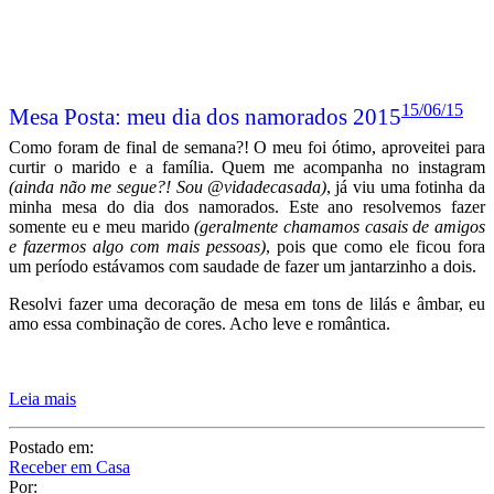
(ainda não me segue?! Sou @vidadecasada)
, já viu uma fotinha da
minha mesa do dia dos namorados. Este ano resolvemos fazer
somente eu e meu marido
(geralmente chamamos casais de amigos
e fazermos algo com mais pessoas)
, pois que como ele ficou fora
um período estávamos com saudade de fazer um jantarzinho a dois.
Resolvi fazer uma decoração de mesa em tons de lilás e âmbar, eu
amo essa combinação de cores. Acho leve e romântica.
Leia mais
Postado em:
Receber em Casa
Por:
Juliana Santiago
Tags:
Dia dos Namorados
,
Juliana Santiago
,
Mesa do Dia
,
Mesa Posta
,
Receber
,
Receber em Casa
,
Vinhos
4 COMENTÁRIOS
Compartilhe:
Posts relacionados