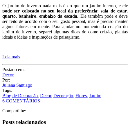
Jardim de Inverno – Como fazer, dicas e plantas
19/05/16
Nas últimas semanas, falei sobre
decoração de apartamentos
pequenos
e de
banheiros
; ainda no tópico apartamento e casa, hoje
vou falar um pouco sobre
jardim de inverno
,
uma alternativa
para pessoas que não possuem um quintal em casa, mas querem
um contato com a natureza.
O jardim de inverno nada mais é do que um jardim interno, e
ele
pode ser colocado no seu local da preferência: sala de estar,
quarto, banheiro, embaixo da escada.
Ele também pode e deve
ser feito de acordo com o seu gosto pessoal, mas é preciso manter
alguns fatores em mente. Para ajudar no momento da criação do
jardim de inverno, separei algumas dicas de como cria-lo, plantas
ideais e ideias e inspirações de paisagismo.
Leia mais
Postado em:
Decor
Por:
Juliana Santiago