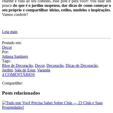
tamanho dos apartamentos, fica cada vez mais complicado
inserir projetos de jardins nos cômodos sem comprometê-los ou
perder muito espaço.
Com isso, alguns estilos de jardim passaram
a ser mais utilizados, como
os de inverno
e também o
jardim
suspenso
.
O jardim suspenso vem sendo cada vez mais utilizado, e se você
está busca um modelo de jardim que não ocupe espaço e traga
charme e vida ao seu cômodo, esse post é para você! Vou falar um
pouco
do que é o jardim suspenso, dar dicas de como começar o
seu próprio e compartilhar ideias, estilos, modelos e inspirações
.
Vamos conferir?
Leia mais
Postado em:
Decor
Por:
Juliana Santiago
Tags:
Blog de Decoração
,
Decor
,
Decoração
,
Dicas de Decoração
,
Jardim
,
Sala de Estar
,
Varanda
4 COMENTÁRIOS