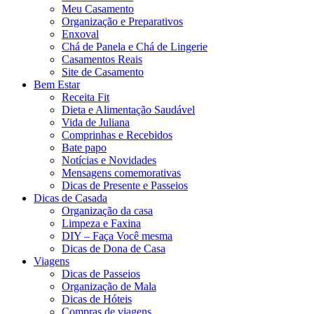
Meu Casamento
Organização e Preparativos
Enxoval
Chá de Panela e Chá de Lingerie
Casamentos Reais
Site de Casamento
Bem Estar
Receita Fit
Dieta e Alimentação Saudável
Vida de Juliana
Comprinhas e Recebidos
Bate papo
Notícias e Novidades
Mensagens comemorativas
Dicas de Presente e Passeios
Dicas de Casada
Organização da casa
Limpeza e Faxina
DIY – Faça Você mesma
Dicas de Dona de Casa
Viagens
Dicas de Passeios
Organização de Mala
Dicas de Hóteis
Compras de viagens