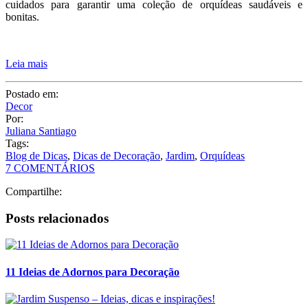
eu amo usar flores para decoração de mesa e da casa também. Hoje
resolvi compartilhar algumas dicas de uma das espécies de plantas
mais queridas de arquitetos e decoradores, e dos amantes de plantas;
separei tudo que você precisa saber sobre
como cuidar de
orquídeas!
Essas plantas charmosas e elegantes podem parecer complicadas a
princípio, mas a verdade é que basta seguir algumas regrinhas e
cuidados para garantir uma coleção de orquídeas saudáveis e
bonitas.
Leia mais
Postado em:
Decor
Por:
Juliana Santiago
Tags:
Blog de Dicas
,
Dicas de Decoração
,
Jardim
,
Orquídeas
7 COMENTÁRIOS
Compartilhe: