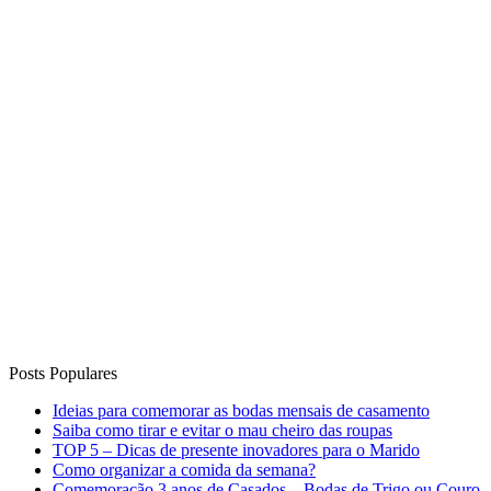
Posts Populares
Ideias para comemorar as bodas mensais de casamento
Saiba como tirar e evitar o mau cheiro das roupas
TOP 5 – Dicas de presente inovadores para o Marido
Como organizar a comida da semana?
Comemoração 3 anos de Casados – Bodas de Trigo ou Couro