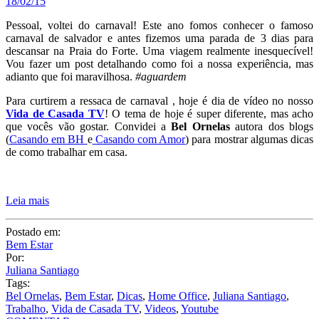
18/02/15
Pessoal, voltei do carnaval! Este ano fomos conhecer o famoso
carnaval de salvador e antes fizemos uma parada de 3 dias para
descansar na Praia do Forte. Uma viagem realmente inesquecível!
Vou fazer um post detalhando como foi a nossa experiência, mas
adianto que foi maravilhosa.
#aguardem
Para curtirem a ressaca de carnaval , hoje é dia de vídeo no nosso
Vida de Casada TV
! O tema de hoje é super diferente, mas acho
que vocês vão gostar. Convidei a
Bel Ornelas
autora dos blogs
(
Casando em BH
e
Casando com Amor
) para mostrar algumas dicas
de como trabalhar em casa.
Leia mais
Postado em:
Bem Estar
Por:
Juliana Santiago
Tags:
Bel Ornelas
,
Bem Estar
,
Dicas
,
Home Office
,
Juliana Santiago
,
Trabalho
,
Vida de Casada TV
,
Videos
,
Youtube