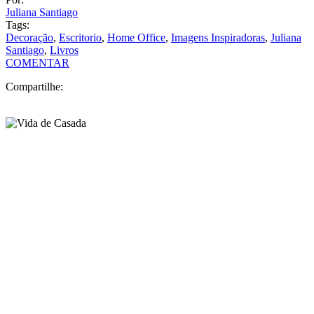
Juliana Santiago
Tags:
Decoração
,
Escritorio
,
Home Office
,
Imagens Inspiradoras
,
Juliana
Santiago
,
Livros
COMENTAR
Compartilhe: