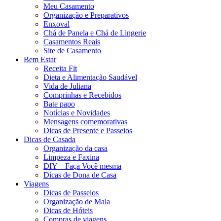
Meu Casamento
Organização e Preparativos
Enxoval
Chá de Panela e Chá de Lingerie
Casamentos Reais
Site de Casamento
Bem Estar
Receita Fit
Dieta e Alimentação Saudável
Vida de Juliana
Comprinhas e Recebidos
Bate papo
Notícias e Novidades
Mensagens comemorativas
Dicas de Presente e Passeios
Dicas de Casada
Organização da casa
Limpeza e Faxina
DIY – Faça Você mesma
Dicas de Dona de Casa
Viagens
Dicas de Passeios
Organização de Mala
Dicas de Hóteis
Compras de viagens