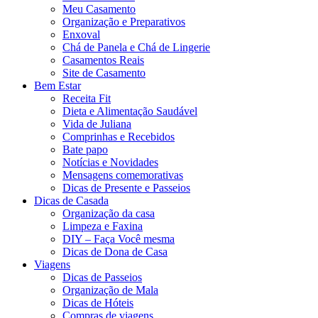
Meu Casamento
Organização e Preparativos
Enxoval
Chá de Panela e Chá de Lingerie
Casamentos Reais
Site de Casamento
Bem Estar
Receita Fit
Dieta e Alimentação Saudável
Vida de Juliana
Comprinhas e Recebidos
Bate papo
Notícias e Novidades
Mensagens comemorativas
Dicas de Presente e Passeios
Dicas de Casada
Organização da casa
Limpeza e Faxina
DIY – Faça Você mesma
Dicas de Dona de Casa
Viagens
Dicas de Passeios
Organização de Mala
Dicas de Hóteis
Compras de viagens