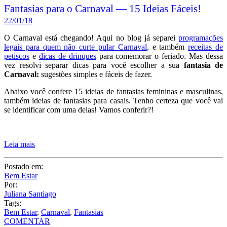
Fantasias para o Carnaval — 15 Ideias Fáceis!
22/01/18
O Carnaval está chegando! Aqui no blog já separei
programações
legais para quem não curte pular Carnaval
, e também
receitas de
petiscos
e
dicas de drinques
para comemorar o feriado. Mas dessa
vez resolvi separar dicas para você escolher a sua
fantasia de
Carnaval:
sugestões simples e fáceis de fazer.
Abaixo você confere 15 ideias de fantasias femininas e masculinas,
também ideias de fantasias para casais. Tenho certeza que você vai
se identificar com uma delas! Vamos conferir?!
Leia mais
Postado em:
Bem Estar
Por:
Juliana Santiago
Tags:
Bem Estar
,
Carnaval
,
Fantasias
COMENTAR