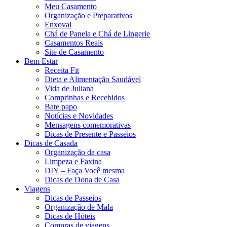
Meu Casamento
Organização e Preparativos
Enxoval
Chá de Panela e Chá de Lingerie
Casamentos Reais
Site de Casamento
Bem Estar
Receita Fit
Dieta e Alimentação Saudável
Vida de Juliana
Comprinhas e Recebidos
Bate papo
Notícias e Novidades
Mensagens comemorativas
Dicas de Presente e Passeios
Dicas de Casada
Organização da casa
Limpeza e Faxina
DIY – Faça Você mesma
Dicas de Dona de Casa
Viagens
Dicas de Passeios
Organização de Mala
Dicas de Hóteis
Compras de viagens