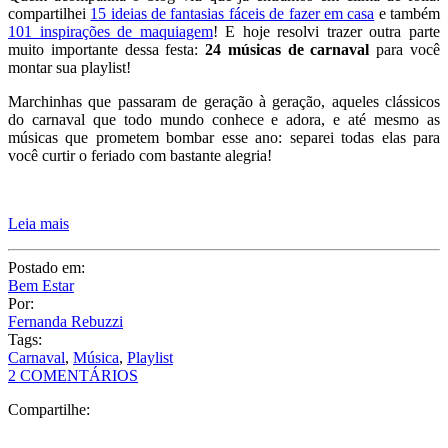
compartilhei
15 ideias de fantasias fáceis de fazer em casa
e também
101 inspirações de maquiagem
! E hoje resolvi trazer outra parte
muito importante dessa festa:
24 músicas de carnaval
para você
montar sua playlist!
Marchinhas que passaram de geração à geração, aqueles clássicos
do carnaval que todo mundo conhece e adora, e até mesmo as
músicas que prometem bombar esse ano: separei todas elas para
você curtir o feriado com bastante alegria!
Leia mais
Postado em:
Bem Estar
Por:
Fernanda Rebuzzi
Tags:
Carnaval
,
Música
,
Playlist
2 COMENTÁRIOS
Compartilhe: