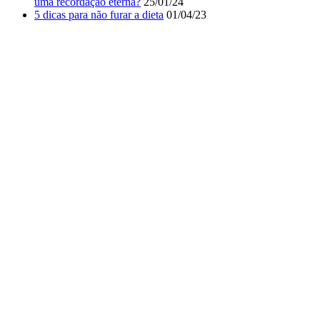
uma recordação eterna?
25/01/24
5 dicas para não furar a dieta
01/04/23