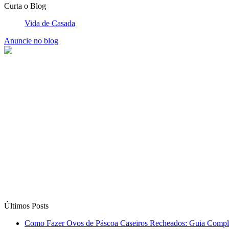
Curta o Blog
Vida de Casada
Anuncie no blog
Últimos Posts
Como Fazer Ovos de Páscoa Caseiros Recheados: Guia Compl
7 dicas para fazer a mala da lua de mel e ficar bonita todos os d