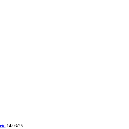
eto
14/03/25
ias
17/05/24