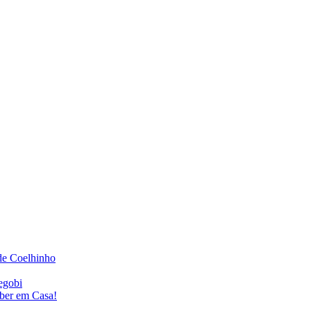
de Coelhinho
egobi
eber em Casa!