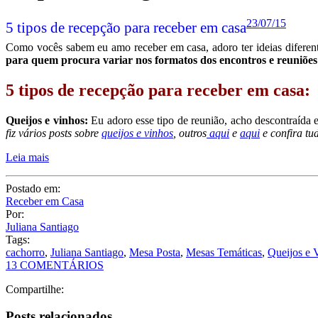
23/07/15
5 tipos de recepção para receber em casa
Como vocês sabem eu amo receber em casa, adoro ter ideias diferent
para quem procura variar nos formatos dos encontros e reuniões
5 tipos de recepção para receber em casa:
Queijos e vinhos:
Eu adoro esse tipo de reunião, acho descontraída
fiz vários posts sobre
queijos e vinhos
, outros
aqui
e
aqui
e confira tu
Leia mais
Postado em:
Receber em Casa
Por:
Juliana Santiago
Tags:
cachorro
,
Juliana Santiago
,
Mesa Posta
,
Mesas Temáticas
,
Queijos e 
13 COMENTÁRIOS
Compartilhe:
Posts relacionados