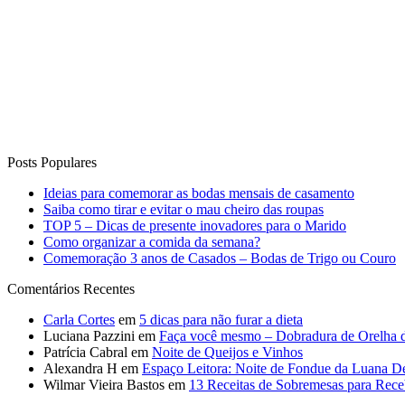
Posts Populares
Ideias para comemorar as bodas mensais de casamento
Saiba como tirar e evitar o mau cheiro das roupas
TOP 5 – Dicas de presente inovadores para o Marido
Como organizar a comida da semana?
Comemoração 3 anos de Casados – Bodas de Trigo ou Couro
Comentários Recentes
Carla Cortes
em
5 dicas para não furar a dieta
Luciana Pazzini
em
Faça você mesmo – Dobradura de Orelha 
Patrícia Cabral
em
Noite de Queijos e Vinhos
Alexandra H
em
Espaço Leitora: Noite de Fondue da Luana D
Wilmar Vieira Bastos
em
13 Receitas de Sobremesas para Rec