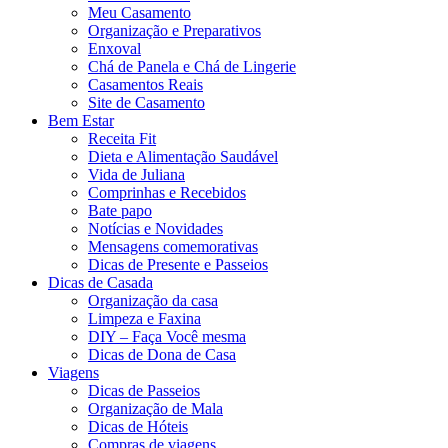
Meu Casamento
Organização e Preparativos
Enxoval
Chá de Panela e Chá de Lingerie
Casamentos Reais
Site de Casamento
Bem Estar
Receita Fit
Dieta e Alimentação Saudável
Vida de Juliana
Comprinhas e Recebidos
Bate papo
Notícias e Novidades
Mensagens comemorativas
Dicas de Presente e Passeios
Dicas de Casada
Organização da casa
Limpeza e Faxina
DIY – Faça Você mesma
Dicas de Dona de Casa
Viagens
Dicas de Passeios
Organização de Mala
Dicas de Hóteis
Compras de viagens