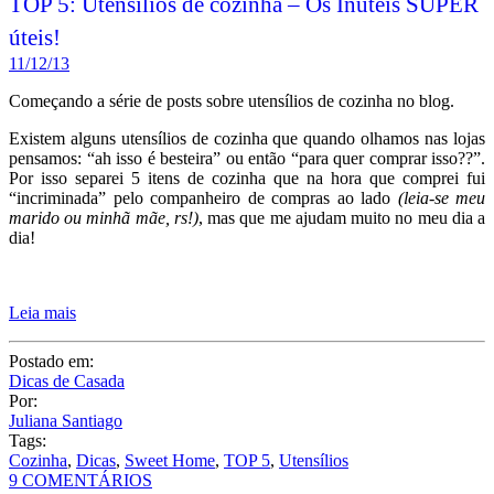
TOP 5: Utensílios de cozinha – Os Inúteis SUPER
úteis!
11/12/13
Começando a série de posts sobre utensílios de cozinha no blog.
Existem alguns utensílios de cozinha que quando olhamos nas lojas
pensamos: “ah isso é besteira” ou então “para quer comprar isso??”.
Por isso separei 5 itens de cozinha que na hora que comprei fui
“incriminada” pelo companheiro de compras ao lado
(leia-se meu
marido ou minhã mãe, rs!)
, mas que me ajudam muito no meu dia a
dia!
Leia mais
Postado em:
Dicas de Casada
Por:
Juliana Santiago
Tags:
Cozinha
,
Dicas
,
Sweet Home
,
TOP 5
,
Utensílios
9 COMENTÁRIOS