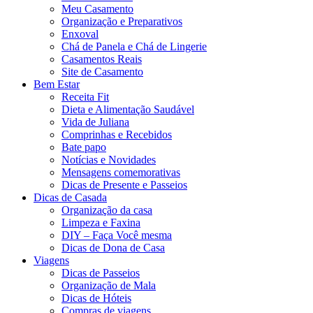
Meu Casamento
Organização e Preparativos
Enxoval
Chá de Panela e Chá de Lingerie
Casamentos Reais
Site de Casamento
Bem Estar
Receita Fit
Dieta e Alimentação Saudável
Vida de Juliana
Comprinhas e Recebidos
Bate papo
Notícias e Novidades
Mensagens comemorativas
Dicas de Presente e Passeios
Dicas de Casada
Organização da casa
Limpeza e Faxina
DIY – Faça Você mesma
Dicas de Dona de Casa
Viagens
Dicas de Passeios
Organização de Mala
Dicas de Hóteis
Compras de viagens