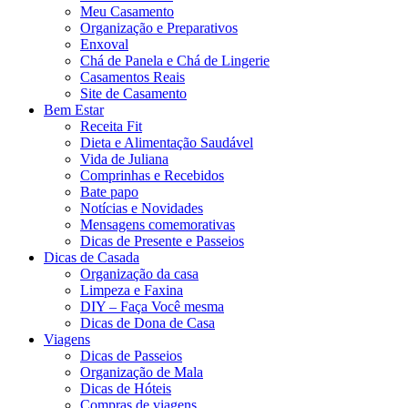
Meu Casamento
Organização e Preparativos
Enxoval
Chá de Panela e Chá de Lingerie
Casamentos Reais
Site de Casamento
Bem Estar
Receita Fit
Dieta e Alimentação Saudável
Vida de Juliana
Comprinhas e Recebidos
Bate papo
Notícias e Novidades
Mensagens comemorativas
Dicas de Presente e Passeios
Dicas de Casada
Organização da casa
Limpeza e Faxina
DIY – Faça Você mesma
Dicas de Dona de Casa
Viagens
Dicas de Passeios
Organização de Mala
Dicas de Hóteis
Compras de viagens