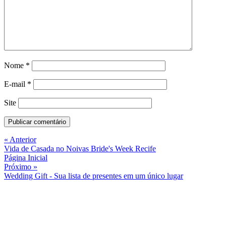
Nome
*
E-mail
*
Site
« Anterior
Vida de Casada no Noivas Bride's Week Recife
Página Inicial
Próximo »
Wedding Gift - Sua lista de presentes em um único lugar