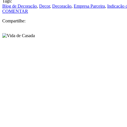
Tags:
Blog de Decoração
,
Decor
,
Decoração
,
Empresa Parceira
,
Indicação 
COMENTAR
Compartilhe: