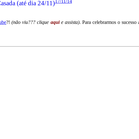
17/11/14
asada (até dia 24/11)
tube
?!
(não viu??? clique
aqui
e assista)
. Para celebrarmos o sucesso 