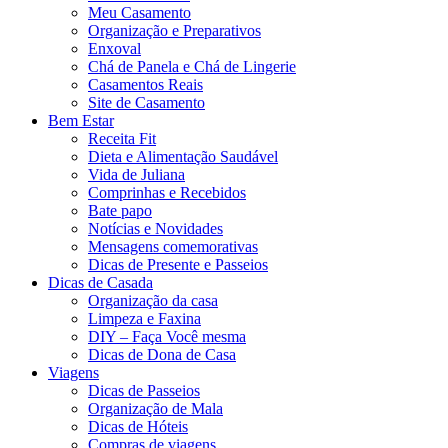
Meu Casamento
Organização e Preparativos
Enxoval
Chá de Panela e Chá de Lingerie
Casamentos Reais
Site de Casamento
Bem Estar
Receita Fit
Dieta e Alimentação Saudável
Vida de Juliana
Comprinhas e Recebidos
Bate papo
Notícias e Novidades
Mensagens comemorativas
Dicas de Presente e Passeios
Dicas de Casada
Organização da casa
Limpeza e Faxina
DIY – Faça Você mesma
Dicas de Dona de Casa
Viagens
Dicas de Passeios
Organização de Mala
Dicas de Hóteis
Compras de viagens