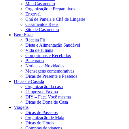
Meu Casamento
Organização e Preparativos
Enxoval
Chá de Panela e Chá de Lingerie
Casamentos Reais
Site de Casamento
Bem Estar
Receita Fit
Dieta e Alimentação Saudável
Vida de Juliana
Comprinhas e Recebidos
Bate papo
Notícias e Novidades
Mensagens comemorativas
Dicas de Presente e Passeios
Dicas de Casada
Organização da casa
Limpeza e Faxina
DIY – Faça Você mesma
Dicas de Dona de Casa
Viagens
Dicas de Passeios
Organização de Mala
Dicas de Hóteis
Compras de viagens