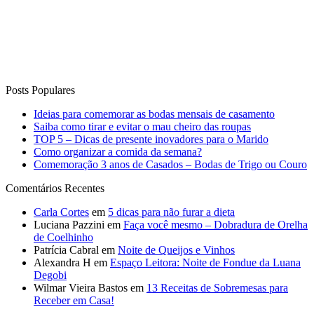
Posts Populares
Ideias para comemorar as bodas mensais de casamento
Saiba como tirar e evitar o mau cheiro das roupas
TOP 5 – Dicas de presente inovadores para o Marido
Como organizar a comida da semana?
Comemoração 3 anos de Casados – Bodas de Trigo ou Couro
Comentários Recentes
Carla Cortes
em
5 dicas para não furar a dieta
Luciana Pazzini
em
Faça você mesmo – Dobradura de Orelha
de Coelhinho
Patrícia Cabral
em
Noite de Queijos e Vinhos
Alexandra H
em
Espaço Leitora: Noite de Fondue da Luana
Degobi
Wilmar Vieira Bastos
em
13 Receitas de Sobremesas para
Receber em Casa!