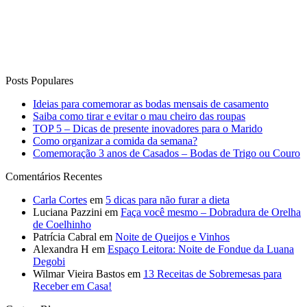
Posts Populares
Ideias para comemorar as bodas mensais de casamento
Saiba como tirar e evitar o mau cheiro das roupas
TOP 5 – Dicas de presente inovadores para o Marido
Como organizar a comida da semana?
Comemoração 3 anos de Casados – Bodas de Trigo ou Couro
Comentários Recentes
Carla Cortes
em
5 dicas para não furar a dieta
Luciana Pazzini
em
Faça você mesmo – Dobradura de Orelha
de Coelhinho
Patrícia Cabral
em
Noite de Queijos e Vinhos
Alexandra H
em
Espaço Leitora: Noite de Fondue da Luana
Degobi
Wilmar Vieira Bastos
em
13 Receitas de Sobremesas para
Receber em Casa!
Curta o Blog