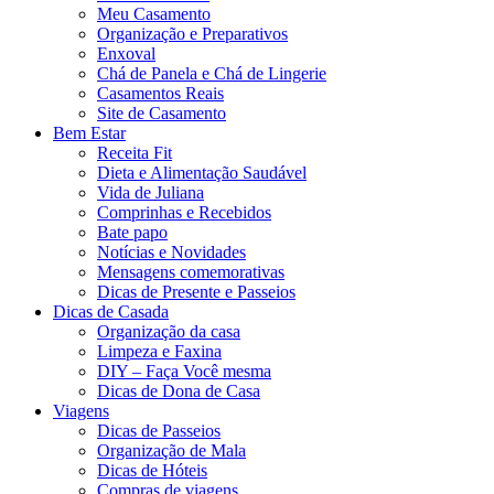
Meu Casamento
Organização e Preparativos
Enxoval
Chá de Panela e Chá de Lingerie
Casamentos Reais
Site de Casamento
Bem Estar
Receita Fit
Dieta e Alimentação Saudável
Vida de Juliana
Comprinhas e Recebidos
Bate papo
Notícias e Novidades
Mensagens comemorativas
Dicas de Presente e Passeios
Dicas de Casada
Organização da casa
Limpeza e Faxina
DIY – Faça Você mesma
Dicas de Dona de Casa
Viagens
Dicas de Passeios
Organização de Mala
Dicas de Hóteis
Compras de viagens