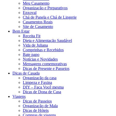
Meu Casamento
Organização e Preparativos
Enxoval
Chá de Panela e Chá de Lingerie
Casamentos Reais
Site de Casamento
Bem Estar
Receita Fit
Dieta e Alimentação Saudável
Vida de Juliana
Comprinhas e Recebidos
Bate papo
Notícias e Novidades
Mensagens comemorativas
Dicas de Presente e Passeios
Dicas de Casada
Organização da casa
Limpeza e Faxina
DIY – Faça Você mesma
Dicas de Dona de Casa
Viagens
Dicas de Passeios
Organização de Mala
Dicas de Hóteis
Compras de viagens