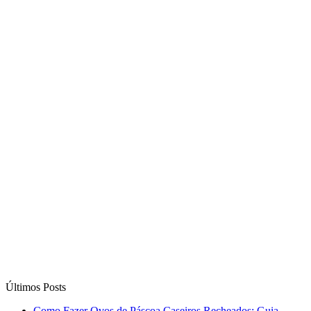
Últimos Posts
Como Fazer Ovos de Páscoa Caseiros Recheados: Guia