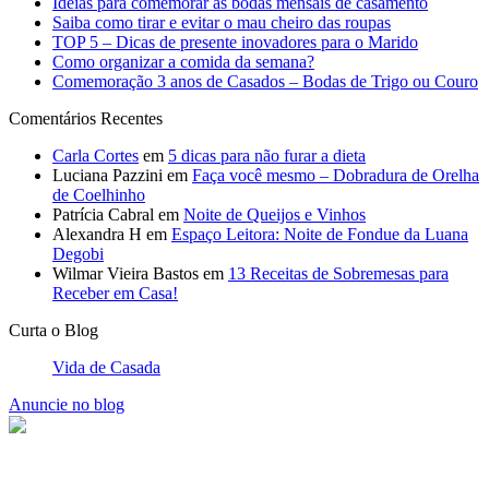
Ideias para comemorar as bodas mensais de casamento
Saiba como tirar e evitar o mau cheiro das roupas
TOP 5 – Dicas de presente inovadores para o Marido
Como organizar a comida da semana?
Comemoração 3 anos de Casados – Bodas de Trigo ou Couro
Comentários Recentes
Carla Cortes
em
5 dicas para não furar a dieta
Luciana Pazzini
em
Faça você mesmo – Dobradura de Orelha
de Coelhinho
Patrícia Cabral
em
Noite de Queijos e Vinhos
Alexandra H
em
Espaço Leitora: Noite de Fondue da Luana
Degobi
Wilmar Vieira Bastos
em
13 Receitas de Sobremesas para
Receber em Casa!
Curta o Blog
Vida de Casada
Anuncie no blog