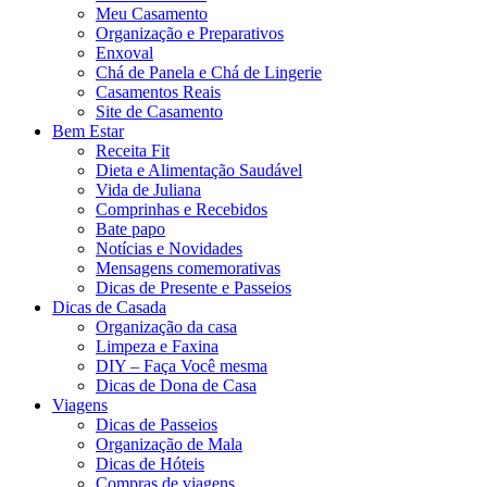
Meu Casamento
Organização e Preparativos
Enxoval
Chá de Panela e Chá de Lingerie
Casamentos Reais
Site de Casamento
Bem Estar
Receita Fit
Dieta e Alimentação Saudável
Vida de Juliana
Comprinhas e Recebidos
Bate papo
Notícias e Novidades
Mensagens comemorativas
Dicas de Presente e Passeios
Dicas de Casada
Organização da casa
Limpeza e Faxina
DIY – Faça Você mesma
Dicas de Dona de Casa
Viagens
Dicas de Passeios
Organização de Mala
Dicas de Hóteis
Compras de viagens