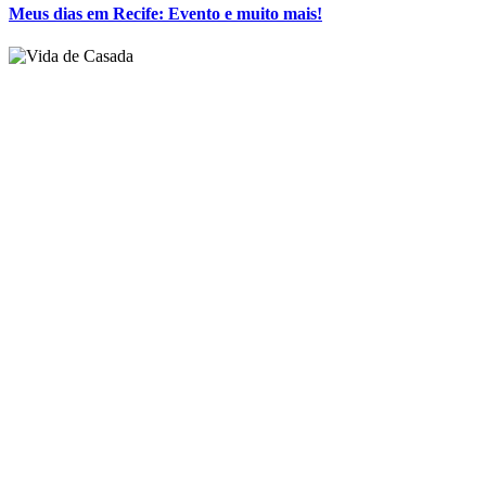
VIDA DE CASADA TV: Dicas para Noivas com
Peguei o Bouquet e Noivas do Brasil
28/08/14
Essa semana o vídeo é especial para as noivinhas que acessam o
blog e acompanham o canal do
Vida de Casada
no