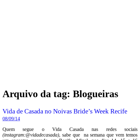
Arquivo da tag:
Blogueiras
Vida de Casada no Noivas Bride’s Week Recife
08/09/14
Quem segue o Vida Casada nas redes sociais
(instagram:@vidadecasada)
, sabe que na semana que vem temos
um encontro marcado em Recife. Afinal, nos dias 14, 15 e 16
acontece o evento
Noivas Bride’s Week
, da querida Pati do blog do
Noivas Do Brasil
.
Leia mais