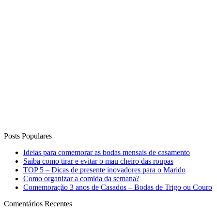
Posts Populares
Ideias para comemorar as bodas mensais de casamento
Saiba como tirar e evitar o mau cheiro das roupas
TOP 5 – Dicas de presente inovadores para o Marido
Como organizar a comida da semana?
Comemoração 3 anos de Casados – Bodas de Trigo ou Couro
Comentários Recentes
Carla Cortes
em
5 dicas para não furar a dieta
Luciana Pazzini
em
Faça você mesmo – Dobradura de Orelha
de Coelhinho
Patrícia Cabral
em
Noite de Queijos e Vinhos
Alexandra H
em
Espaço Leitora: Noite de Fondue da Luana
Degobi
Wilmar Vieira Bastos
em
13 Receitas de Sobremesas para
Receber em Casa!